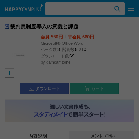
検索ワード入力
裁判員制度導入の意義と課題
550円
l
660円
会員
非会員
Microsoft® Office Word
3
5,210
ページ数
閲覧数
69
ダウンロード数
by
damdamzone
ダウンロード
カート
内容説明
コメント（1件）