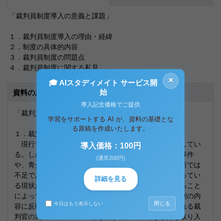
「裁判員制度導入の意義と課題」
１．裁判員制度導入の理由・経緯
２．制度の具体的内容
３．裁判員制度の問題点
４．裁判員制度に関する私見
×
🎓 AIスタディメイト サービス開
始
資料の原本内容
導入記念価格でご提供
「裁判員制度導入の意義と課題」
学習をサポートする AI が、資料の基礎とな
る原稿を作成いたします。
１．裁判員制度導入の理由・経緯
現行では資格を持った裁判官が法律の下に判決を下してい
導入価格：100円
る。しかしながら近年、世間を揺るがすような凶悪な事件
(通常200円)
や、青少年による犯罪が多発し、現行の法律による判断では
不足であるとの声が被害者家族や世論から次々と上がってい
詳細を見る
る現状がある。そこで、国民の皆さんが裁判に参加すること
によって、法律の専門家ではない人たちの感覚が、裁判の内
閉じる
今日はもう表示しない
容に反映される、といわれるように、客観的に判断される裁
判官の判断に、国民の世論と言う名の主体的な意見を取り入