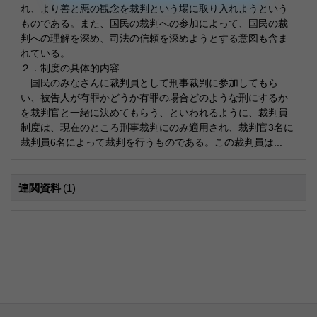
れ、より善と悪の観念を裁判という場に取り入れようという
ものである。また、国民の裁判への参加によって、国民の裁
判への理解を深め、司法の信頼を深めようとする意図も含ま
れている。
２．制度の具体的内容
国民のみなさんに裁判員として刑事裁判に参加してもら
い、被告人が有罪かどうか有罪の場合どのような刑にするか
を裁判官と一緒に決めてもらう、といわれるように、裁判員
制度は、現在のところ刑事裁判にのみ適用され、裁判官3名に
裁判員6名によって裁判を行うものである。この裁判員は...
連関資料
(1)