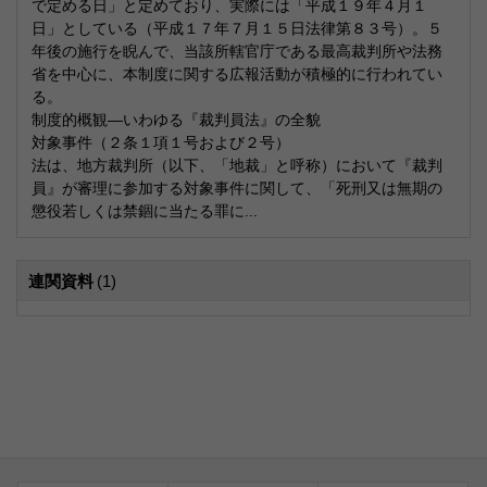
で定める日」と定めており、実際には「平成１９年４月１
日」としている（平成１７年７月１５日法律第８３号）。５
年後の施行を睨んで、当該所轄官庁である最高裁判所や法務
省を中心に、本制度に関する広報活動が積極的に行われてい
る。
制度的概観―いわゆる『裁判員法』の全貌
対象事件（２条１項１号および２号）
法は、地方裁判所（以下、「地裁」と呼称）において『裁判
員』が審理に参加する対象事件に関して、「死刑又は無期の
懲役若しくは禁錮に当たる罪に...
連関資料
(1)