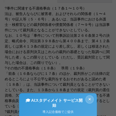
?事件に関連する不適格事由（１７条１〜１０号）
法は、被告人ならびに被害者、およびそれらの関係者（１〜４
号）や証人等（５・６号）、あるいは、当該事件における弁護
士・検察官などの裁判関係者や捜査関係者（７〜９号）は当該事
件について裁判員となることができないとしている。
なお、１０号は「事件について刑事訴訟法第２６６条第２号の決
定、略式命令、同法第３９８条から第４００条まで、第４１２条
若しくは第４１３条の規定により差し戻し、若しくは移送された
場合における原判決又はこれらの裁判の基礎となった取調べに関
与した者」もこの限りとしている（ただし、受託裁判官として関
与した場合は、この限りでない）。
?その他の不適格事由（１８条） 準用（１９条）
「前条（１６条ならびに１７条）のほか、裁判所がこの法律の定
めるところにより不公平な裁判をするおそれがあると認めた者
〔１８条〕」は、当該事件について裁判員となることができない
としている。また、１３条から１８条までの規定（裁判員の選任
資格、欠格事由、就職禁止事由、辞退事由、事件に関連する不適
×
🎓 AIスタディメイト サービス開
格事由及びその他の不適格事由）は、補充裁判員に準用するとし
始
ている〔１９条〕。
?裁判員が選任されるまでの流れ
導入記念価格でご提供