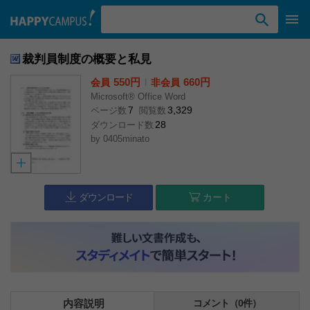
検索ワード入力
裁判員制度の概要と私見
550円
l
660円
会員
非会員
Microsoft® Office Word
7
3,329
ページ数
閲覧数
28
ダウンロード数
by
0405minato
ダウンロード
カート
内容説明
コメント（0件）