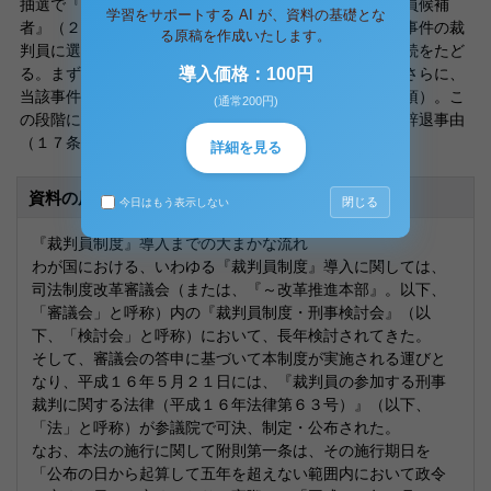
抽選で『裁判員候補者予定者』（２１条）を経て『裁判員候補
学習をサポートする AI が、資料の基礎とな
者』（２３条）になった者が、その必要が生じて具体的事件の裁
る原稿を作成いたします。
判員に選任されるには、裁判所における裁判員選任の手続をたど
る。まず、一定の『質問票』に回答するよう求められ、さらに、
導入価格：100円
当該事件の裁判長の面接審査がある（３０条、３４条１項）。こ
(通常200円)
の段階において、前述の『不適格事由（１５条）』や『辞退事由
（１７条）』への該当性がはじめて確認される。
詳細を見る
資料の原本内容
閉じる
今日はもう表示しない
『裁判員制度』導入までの大まかな流れ
わが国における、いわゆる『裁判員制度』導入に関しては、
司法制度改革審議会（または、『～改革推進本部』。以下、
「審議会」と呼称）内の『裁判員制度・刑事検討会』（以
下、「検討会」と呼称）において、長年検討されてきた。
そして、審議会の答申に基づいて本制度が実施される運びと
なり、平成１６年５月２１日には、『裁判員の参加する刑事
裁判に関する法律（平成１６年法律第６３号）』（以下、
「法」と呼称）が参議院で可決、制定・公布された。
なお、本法の施行に関して附則第一条は、その施行期日を
「公布の日から起算して五年を超えない範囲内において政令