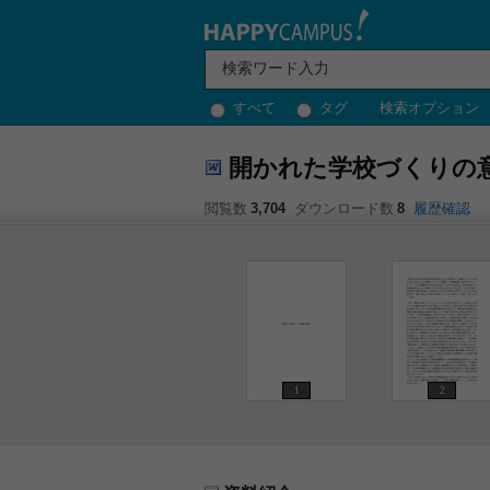
すべて
タグ
検索オプション
開かれた学校づくりの
閲覧数
3,704
ダウンロード数
8
履歴確認
1
2