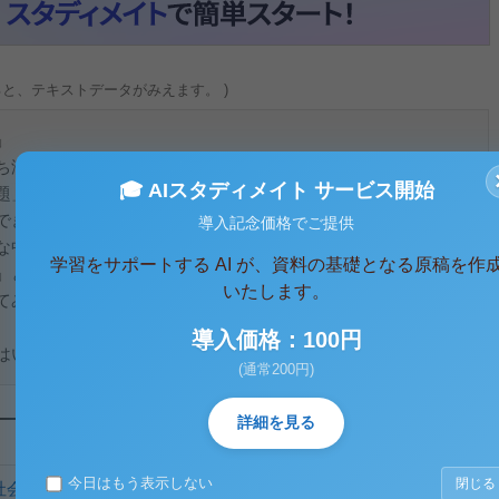
ると、テキストデータがみえます。 )
」
ち溢れている。最近になって幾度となくマスコミなどに取り上
🎓 AIスタディメイト サービス開始
題」や「未履修問題」が掲げられている。そして、これらの問
できなかった、言わば学校という閉鎖的空間のもたらした暗部
導入記念価格でご提供
な中、これからの学校、学校教育に必要な方向性として提示さ
学習をサポートする AI が、資料の基礎となる原稿を作
」というものが存在する。今回、私はこの「開かれた学校づく
いたします。
てみようと思う。
導入価格：100円
いったいどんな考えであるのか。この「...
(通常200円)
詳細を見る
今日はもう表示しない
閉じる
会」第2分冊 評価A