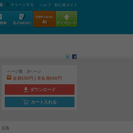
認
チャージする
へルプ
初心者ガイド
ページ数 :
3
ページ
会員
550円
非会員
660円
|
ダウンロード
カート入れる
広告