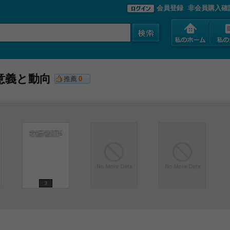
会員登録
非会員購入確
意義と動向
推薦
0
3