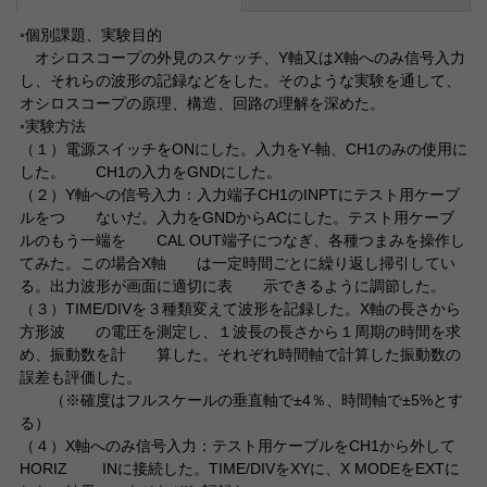
◦個別課題、実験目的
オシロスコープの外見のスケッチ、Y軸又はX軸へのみ信号入力
し、それらの波形の記録などをした。そのような実験を通して、
オシロスコープの原理、構造、回路の理解を深めた。
◦実験方法
（１）電源スイッチをONにした。入力をY-軸、CH1のみの使用に
した。 CH1の入力をGNDにした。
（２）Y軸への信号入力：入力端子CH1のINPTにテスト用ケーブ
ルをつ ないだ。入力をGNDからACにした。テスト用ケーブ
ルのもう一端を CAL OUT端子につなぎ、各種つまみを操作し
てみた。この場合X軸 は一定時間ごとに繰り返し掃引してい
る。出力波形が画面に適切に表 示できるように調節した。
（３）TIME/DIVを３種類変えて波形を記録した。X軸の長さから
方形波 の電圧を測定し、１波長の長さから１周期の時間を求
め、振動数を計 算した。それぞれ時間軸で計算した振動数の
誤差も評価した。
（※確度はフルスケールの垂直軸で±4％、時間軸で±5%とす
る）
（４）X軸へのみ信号入力：テスト用ケーブルをCH1から外して
HORIZ INに接続した。TIME/DIVをXYに、X MODEをEXTに