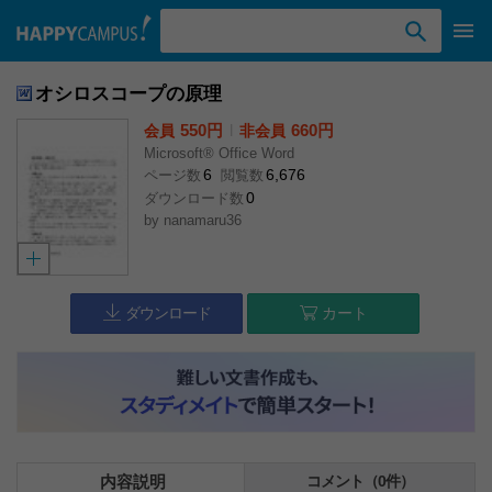
検索ワード入力
オシロスコープの原理
550円
l
660円
会員
非会員
Microsoft® Office Word
6
6,676
ページ数
閲覧数
0
ダウンロード数
by
nanamaru36
ダウンロード
カート
内容説明
コメント（0件）