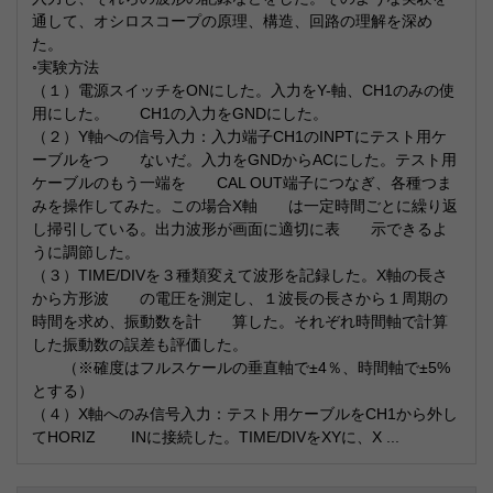
通して、オシロスコープの原理、構造、回路の理解を深め
た。
◦実験方法
（１）電源スイッチをONにした。入力をY-軸、CH1のみの使
用にした。 CH1の入力をGNDにした。
（２）Y軸への信号入力：入力端子CH1のINPTにテスト用ケ
ーブルをつ ないだ。入力をGNDからACにした。テスト用
ケーブルのもう一端を CAL OUT端子につなぎ、各種つま
みを操作してみた。この場合X軸 は一定時間ごとに繰り返
し掃引している。出力波形が画面に適切に表 示できるよ
うに調節した。
（３）TIME/DIVを３種類変えて波形を記録した。X軸の長さ
から方形波 の電圧を測定し、１波長の長さから１周期の
時間を求め、振動数を計 算した。それぞれ時間軸で計算
した振動数の誤差も評価した。
（※確度はフルスケールの垂直軸で±4％、時間軸で±5%
とする）
（４）X軸へのみ信号入力：テスト用ケーブルをCH1から外し
てHORIZ INに接続した。TIME/DIVをXYに、X ...