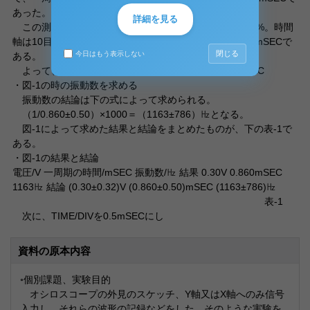
あった。
詳細を見る
この測定値は時間軸なので、誤差はフルスケールで±5%。時間
軸は10目盛分あるので、誤差は、10×（5/100）＝±0.50mSECで
閉じる
今日はもう表示しない
ある。
よって、一周期の時間の結論は、（0.860±0.50）mSEC
・図-1の時の振動数を求める
振動数の結論は下の式によって求められる。
（1/0.860±0.50）×1000＝（1163±786）㎐となる。
図-1によって求めた結果と結論をまとめたものが、下の表-1で
ある。
・図-1の結果と結論
電圧/V 一周期の時間/mSEC 振動数/㎐ 結果 0.30V 0.860mSEC
1163㎐ 結論 (0.30±0.32)V (0.860±0.50)mSEC (1163±786)㎐
表-1
次に、TIME/DIVを0.5mSECにし
資料の原本内容
◦個別課題、実験目的
オシロスコープの外見のスケッチ、Y軸又はX軸へのみ信号
入力し、それらの波形の記録などをした。そのような実験を