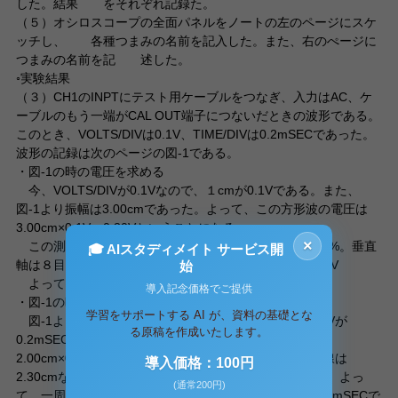
した。結果 をそれぞれ記録た。
（５）オシロスコープの全面パネルをノートの左のページにスケ
ッチし、 各種つまみの名前を記入した。また、右のぺージに
つまみの名前を記 述した。
◦実験結果
（３）CH1のINPTにテスト用ケーブルをつなぎ、入力はAC、ケ
ーブルのもう一端がCAL OUT端子につないだときの波形である。
このとき、VOLTS/DIVは0.1V、TIME/DIVは0.2mSECであった。
波形の記録は次のページの図-1である。
・図-1の時の電圧を求める
今、VOLTS/DIVが0.1Vなので、１cmが0.1Vである。また、
図-1より振幅は3.00cmであった。よって、この方形波の電圧は
3.00cm×0.1V＝0.30Vということになる。
×
この測定値は垂直軸なので、誤差はフルスケールで±4%。垂直
🎓 AIスタディメイト サービス開
軸は８目盛ぶんあるので、誤差は、8×（4/100）＝±0.32V
始
よって、電圧の結論は、（0.30±0.32）V
導入記念価格でご提供
・図-1の時の一周期の時間を求める
学習をサポートする AI が、資料の基礎とな
図-1より、下の輝線は2.00cmであった。今、TIME/DIVが
る原稿を作成いたします。
0.2mSECなので、1cmが0.2mSECである。よって、
2.00cm×0.2mSEC＝0.400mSECである。また、上の輝線は
導入価格：100円
2.30cmなので、2.30cm×0.2mSEC＝0.460mSECである。よっ
(通常200円)
て、一周期の時間は、0.400mSEC＋0.460mSEC＝0.860mSECで