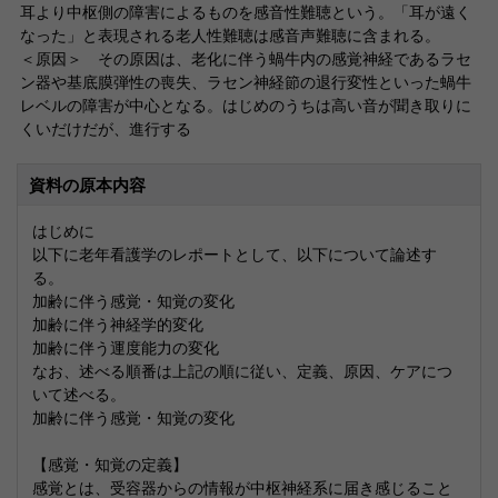
耳より中枢側の障害によるものを感音性難聴という。「耳が遠く
なった」と表現される老人性難聴は感音声難聴に含まれる。
＜原因＞ その原因は、老化に伴う蝸牛内の感覚神経であるラセ
ン器や基底膜弾性の喪失、ラセン神経節の退行変性といった蝸牛
レベルの障害が中心となる。はじめのうちは高い音が聞き取りに
くいだけだが、進行する
資料の原本内容
はじめに
以下に老年看護学のレポートとして、以下について論述す
る。
加齢に伴う感覚・知覚の変化
加齢に伴う神経学的変化
加齢に伴う運度能力の変化
なお、述べる順番は上記の順に従い、定義、原因、ケアにつ
いて述べる。
加齢に伴う感覚・知覚の変化
【感覚・知覚の定義】
感覚とは、受容器からの情報が中枢神経系に届き感じること