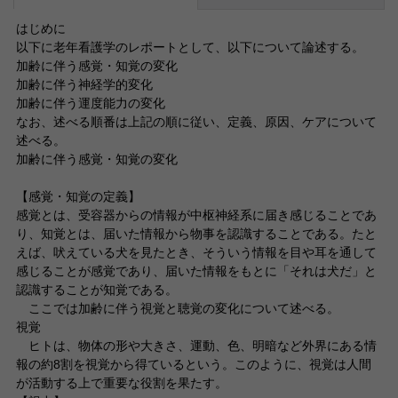
はじめに
以下に老年看護学のレポートとして、以下について論述する。
加齢に伴う感覚・知覚の変化
加齢に伴う神経学的変化
加齢に伴う運度能力の変化
なお、述べる順番は上記の順に従い、定義、原因、ケアについて
述べる。
加齢に伴う感覚・知覚の変化
【感覚・知覚の定義】
感覚とは、受容器からの情報が中枢神経系に届き感じることであ
り、知覚とは、届いた情報から物事を認識することである。たと
えば、吠えている犬を見たとき、そういう情報を目や耳を通して
感じることが感覚であり、届いた情報をもとに「それは犬だ」と
認識することが知覚である。
ここでは加齢に伴う視覚と聴覚の変化について述べる。
視覚
ヒトは、物体の形や大きさ、運動、色、明暗など外界にある情
報の約8割を視覚から得ているという。このように、視覚は人間
が活動する上で重要な役割を果たす。