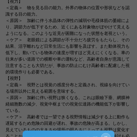
【視力】
＜定義＞ 物を見る目の能力。外界の物体の位置や形状などを認
識する目の能力。
＜原因＞ 加齢に伴う水晶体の弾性の減弱や毛様体筋の萎縮によ
り、調節力が低下するため、近くにある対象物がぼやけて見える
ようになる。このような近見が困難になった状態を老視という。
＜ケア＞ 老眼鏡による調節が不十分だろ疲労をもたらし、その
結果、活字離れなど日常生活にも影響を及ぼす。また動体視力も
低下し、動いている物体の速度が増すほど見えにくくなる。車の
往来が多い道路での横断や車の運転など、高齢者自身が意識して
注意することも大切だが、事故の防止にむけ高齢者に配慮した視
的環境作りも必要である。
【視野】
＜定義＞ 視野とは視覚の感度分布と定義され、視線を向けてい
る場所以外に見える範囲を意味する。
＜原因＞ 加齢に伴い視野は狭くなる。これは眼瞼下垂、網膜神
経細胞数の減少、視覚中枢までの視覚伝達路の機能低下が影響し
ている。
＜ケア＞ 高齢者では一望できる視野情報は減少する上に動作も
遅延するため危険の回避が遅れ、事故の危険が高まる。しかし、
見えているものの大きさや場所の明るさによっても視野は変化す
ることから、高齢者の光の感度が向上するような環境の検討も必