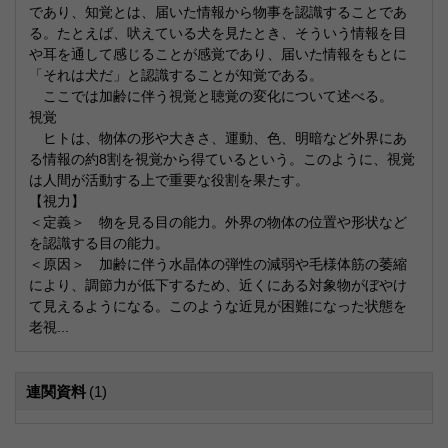
であり、知覚とは、届いた情報から物事を認識することであ
る。たとえば、吠えている犬を見たとき、そういう情報を目
や耳を通して感じることが感覚であり、届いた情報をもとに
「それは犬だ」と認識することが知覚である。
ここでは加齢に伴う視覚と聴覚の変化について述べる。
視覚
ヒトは、物体の形や大きさ、運動、色、明暗など外界にあ
る情報の約8割を視覚から得ているという。このように、視覚
は人間が活動する上で重要な役割を果たす。
【視力】
＜定義＞ 物を見る目の能力。外界の物体の位置や形状など
を認識する目の能力。
＜原因＞ 加齢に伴う水晶体の弾性の減弱や毛様体筋の萎縮
により、調節力が低下するため、近くにある対象物がぼやけ
て見えるようになる。このような近見が困難になった状態を
老視...
連関資料
(1)