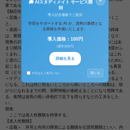
×
🎓 AIスタディメイト サービス開
要である。
始
【順応性】
導入記念価格でご提供
＜定義＞ 外界からの刺激に対して、感覚器官が慣れていくこ
学習をサポートする AI が、資料の基礎とな
と。
る原稿を作成いたします。
＜原因＞ 暗いところでは桿体が中心になって働く。この桿体
は、黄斑部から離れるにしたがって、網膜のまわりに多くなり、
導入価格：100円
視角の20～30°にあたる部分に最も多くある。また、視力にはあ
(通常200円)
まり関与しない。桿体細胞には，ロドプシンとよばれる物質がふ
くまれ，光があたるとビタミンAに変わる。暗いところではこれ
詳細を見る
と逆のことが起こるが、加齢に伴いこれらの機能が衰えるために
起こると考えられる。また、ビタミンAが不足することでも夜盲
症（とり目）となり、同じ状態となるので注意が必要である。
閉じる
今日はもう表示しない
＜ケア＞ 加齢に伴い明暗の変化になれるのに時間がかかるよう
になる。これは特に明るいところから暗いところへの移動は、暗
がりになれるまでの間、視野情報が途絶えることになり危険であ
る。夜間は波長の長い赤色灯で足下を照らすなどの工夫をした
い。
聴覚
ここでは老人性難聴を特筆する。
【老人性難聴】
＜定義＞ 外耳と内耳の障害による難聴を伝音性難聴といい、内