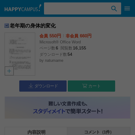
検索ワード入力
老年期の身体的変化
550円
l
660円
会員
非会員
Microsoft® Office Word
6
16,155
ページ数
閲覧数
54
ダウンロード数
by
natumame
ダウンロード
カート
内容説明
コメント（1件）