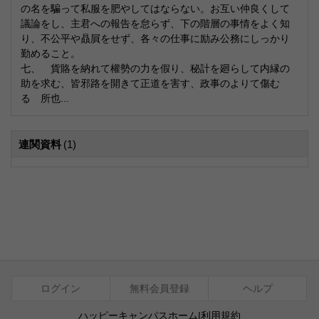
の名を騙って私服を肥やしてはならない。お互い仲良くして
議論をし、主君への報告を怠らず、下の階層の事情をよく知
り、不公平や贔屓をせず、各々の仕事に励み公務にしっかり
勤めること。
七、 貨賂を納れて權勢の力を假り、秘計を廻らして内縁の
助を求む、皆邪路を開きて正道を害す、政事のよりて傷む
るゝ所也...
連関資料
(1)
ログイン
無料会員登録
ヘルプ
ハッピーキャンパスホーム
|
利用規約