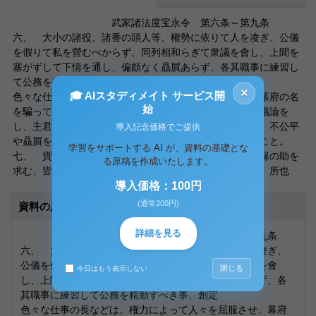
武家諸法度宝永令 第六条～第九条
六、 大小の諸役、諸番の頭人等、權勢に依りて人を凌ぎ、公儀
を假りて私を營むべからず、同列相和らぎて衆議を會し、上聞を
塞がずして下情を通し、偏頗なく贔屓あらず、各其職事に練習し
て公務を精勤すべき事、創定
×
🎓 AIスタディメイト サービス開
色々な仕事の長などは、権力によって人々を屈服させ、幕府の名
始
を騙って私服を肥やしてはならない。お互い仲良くして議論を
し、主君への報告を怠らず、下の階層の事情をよく知り、不公平
導入記念価格でご提供
や贔屓をせず、各々の仕事に励み公務にしっかり勤めること。
学習をサポートする AI が、資料の基礎とな
七、 貨賂を納れて權勢の力を假り、秘計を廻らして内縁の助を
る原稿を作成いたします。
求む、皆邪路を開きて正道を害す、政事のよりて傷むるゝ所也
導入価格：100円
(通常200円)
資料の原本内容
詳細を見る
武家諸法度宝永令 第六条～第九条
六、 大小の諸役、諸番の頭人等、權勢に依りて人を凌ぎ、
公儀を假りて私を營むべからず、同列相和らぎて衆議を會
閉じる
今日はもう表示しない
し、上聞を塞がずして下情を通し、偏頗なく贔屓あらず、各
其職事に練習して公務を精勤すべき事、創定
色々な仕事の長などは、権力によって人々を屈服させ、幕府