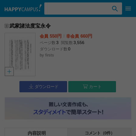
検索ワード入力
武家諸法度宝永令
550円
l
660円
会員
非会員
3
3,556
ページ数
閲覧数
0
ダウンロード数
by
firsts
ダウンロード
カート
内容説明
コメント（0件）