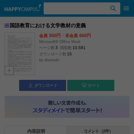
検索ワード入力
国語教育における文学教材の意義
550円
l
660円
会員
非会員
Microsoft® Office Word
3
10,581
ページ数
閲覧数
15
ダウンロード数
by
doumeki
ダウンロード
カート
内容説明
コメント（2件）