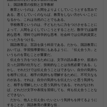
１、国語教育の役割と文学教材
教育というのは、人間をよりよくしていこうとする営みで
ある。悪くしていくのならば、教育をしない方がいいことに
なるから、これは当然のことでもある。
学校教育というのは、子どもたちに力をつけさせることに
よって、人間をよくしていこうとすることだ。数学では論理
的な思考、理科では科学的な思考、社会科では公民的資質と
いった力をつける。
国語教育は、言語を扱う科目である。だから、国語教育に
おいては、学習指導要領にもあるように、「伝え合う力」と
いうものを育むことが重要だ。
伝え合う力をつけるためには、文字の読み書きや、筋道の
立った説明の仕方など、技術的なことは当然必要である。し
かし、それだけでは伝え合うことはできない。自分の気持ち
を相手に伝え、相手の気持ちを理解するために、不可欠なも
のがある。それは、自分の気持ちを伝えたいと思う気持ち
と、相手を理解したいと思う気持ちである。それがなけれ
ば、どれだけ文字や表現を習得しても、何も伝え合うことな
どできない。
だから、他人と伝え合いたいという気持ちを持てるように
することが、国語教育の重要な役...