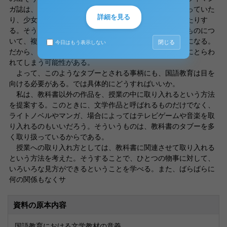
ガ誌は、少年たちがチームを結成して戦う話ばかりが載っていた
詳細を見る
り、少女マンガ誌は、男女の恋愛の話ばかりが載っていたりす
る。そうすると、戦いというものについて、恋愛というものにつ
いて、複数の作品から同じような視点を与えられることになる。
閉じる
今日はもう表示しない
だから、戦いや恋愛とはこういうものだ、という考え方にとらわ
れてしまう可能性がある。
よって、このようなタブーとされる事柄にも、国語教育は目を
向ける必要がある。では具体的にどうすればいいか。
私は、教科書以外の作品を、授業の中に取り入れるという方法
を提案する。このときに、文学作品と呼ばれるものだけでなく、
ライトノベルやマンガ、場合によってはテレビゲームや音楽を取
り入れるのもいいだろう。そういうものは、教科書のタブーを多
く取り扱っているからである。
授業への取り入れ方としては、教科書に関連させて取り入れる
という方法を考えた。そうすることで、ひとつの物事に対して、
いろいろな見方ができるということを学べる。また、ばらばらに
何の関係もなくサ
資料の原本内容
国語教育における文学教材の意義