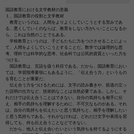
国語教育における文学教材の意義
１、国語教育の役割と文学教材
教育というのは、人間をよりよくしていこうとする営みであ
る。悪くしていくのならば、教育をしない方がいいことになるか
ら、これは当然のことでもある。
学校教育というのは、子どもたちに力をつけさせることによっ
て、人間をよくしていこうとすることだ。数学では論理的な思
考、理科では科学的な思考、社会科では公民的資質といった力を
つける。
国語教育は、言語を扱う科目である。だから、国語教育におい
ては、学習指導要領にもあるように、「伝え合う力」というもの
を育むことが重要だ。
伝え合う力をつけるためには、文字の読み書きや、筋道の立っ
た説明の仕方など、技術的なことは当然必要である。しかし、そ
れだけでは伝え合うことはできない。自分の気持ちを相手に伝
え、相手の気持ちを理解するために、不可欠なものがある。それ
は、自分の気持ちを伝えたいと思う気持ちと、相手を理解したい
と思う気持ちである。それがなければ、どれだけ文字や表現を習
得しても、何も伝え合うことなどできない。
だから、他人と伝え合いたいという気持ちを持てるようにする