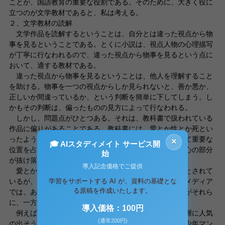
ことが、国語教育の重要な役割である。そのために、大きく役に
立つのが文学教材であると、私は考える。
２、文学教材の読解
文学作品を読解するということは、自分とは違った視点から物
事を見るということである。とくに小説は、視点人物の心理描写
が丁寧に行なわれるので、違った視点から物事を見るという点に
おいて、適する教材である。
違った視点から物事を見るということは、他人を理解すること
を助ける。物事を一つの視点からしか見られないと、善か悪か、
正しいか間違っているか、という判断を簡単に下してしまう。し
かもその判断は、偏ったものの見方によって行なわれる。
しかし、問題点がひとつある。それは、教科書で扱われている
作品に偏りがあることである。教科書には、愛とか性とか死とい
ったようなタブーがある。これらはどれも子どもにとって重要な
×
🎓 AIスタディメイト サービス開
位置を占めているものであり、これらを扱わないと、肝心の部分
始
が抜け落ちてしまうことになる。
導入記念価格でご提供
愛とか性とか死といったテーマは、教科書ではタブーとされて
学習をサポートする AI が、資料の基礎とな
いるが、マンガやゲームなど子どもたちが頻繁に接するメディア
る原稿を作成いたします。
では、あふれるほど扱われている。しかし、子どもたちがそれら
に、一方的な視点だけでさらされることがあり得る。
導入価格：100円
例えば、マンガ雑誌というのは、その雑誌の対象読者層に人気
(通常200円)
の出そうなマンガばかりを集めて作られている。だから少年マン