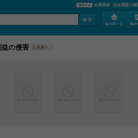
会員登録
非会員購入確
利益の侵害
推薦
0