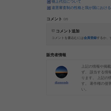
物上代位について
違憲審査制の性格と我が国における
コメント
0件
コメント追加
コメントを書込むには
会員登録
するか、
販売者情報
上記の情報や掲載
ず、 該当する情
ります。 上記の
diamonds
す。 著作権の侵
い。