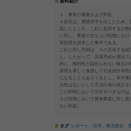
資料紹介
１ 事実の概要および判旨
Ａ会社は、累積赤字を出したため、
議したところ、これに反対する少数
に対し、事業の立ち上げ段階におけ
害賠償を請求した事件である。
これに対し判例は、Ｘの主張する経
し、したがって、決議手続が適法で
的に、権利性が認められない株主の
原理を著しく逸脱して社会的許容性
になることもありうるとし、本件事
法性はないとして不法行為の成立を
この判例において注目すべきなのは
上げ段階において将来事業に対し株
ない利益）
レポート
、
法学
、
株主総会
、
タグ