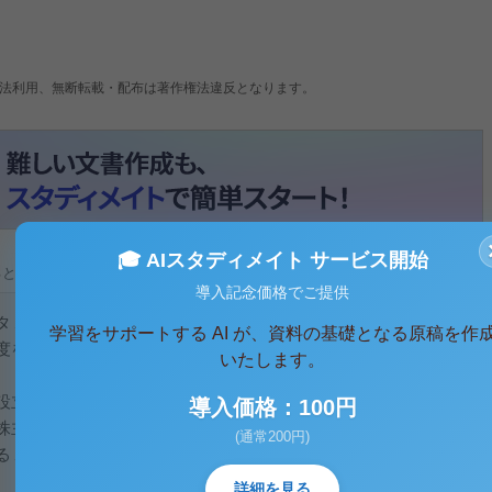
法利用、無断転載・配布は著作権法違反となります。
🎓 AIスタディメイト サービス開始
ると、テキストデータがみえます。 )
導入記念価格でご提供
タ１１０４号２３１頁）を読んで、事実の概要、判旨をまとめ
学習をサポートする AI が、資料の基礎となる原稿を作
度を明らかにしたうえで、その根拠について論述しなさい。
いたします。
設立後約３年で、他の会社への営業譲渡と解散を株主総会で決
導入価格：100円
株主Ｘが、決議に賛成した会社の大株主Ｙ１と代表取締役Ｙ２
(通常200円)
るＸの経営参画の利益を侵害したとして、不法行為に基づく損
詳細を見る