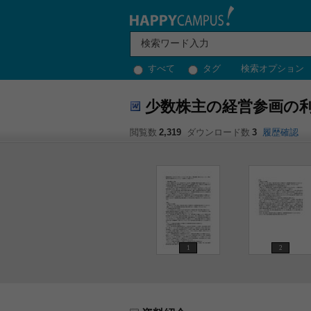
すべて
タグ
検索オプション
少数株主の経営参画の
閲覧数
2,319
ダウンロード数
3
履歴確認
1
2