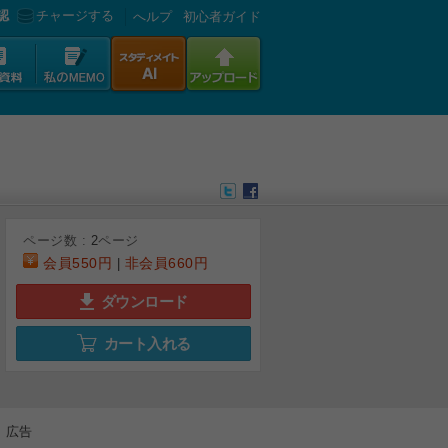
認
チャージする
へルプ
初心者ガイド
ページ数 :
2
ページ
会員
550円
非会員
660円
|
ダウンロード
カート入れる
広告