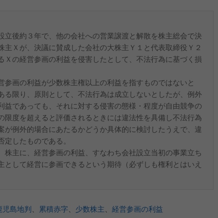
設立後約３年で、他の会社への営業譲渡と解散を株主総会で決
株主Ｘが、決議に賛成した会社の大株主Ｙ１と代表取締役Ｙ２
るＸの経営参画の利益を侵害したとして、不法行為に基づく損
営参画の利益が少数株主権以上の利益を指すものではないと
ある限り、原則として、不法行為は成立しないとしたが、例外
利益であっても、それに対する侵害の態様・程度が自由競争の
の限度を超えると評価されるときには違法性を具備し不法行為
案が例外的場合にあたるかどうか具体的に検討したうえで、違
否定したものである。
、株主に、経営参画の利益、すなわち会社設立当初の事業立ち
主として経営に参画できるという期待（必ずしも権利とはいえ
鹿児島地判
、
累積赤字
、
少数株主
、
経営参画の利益