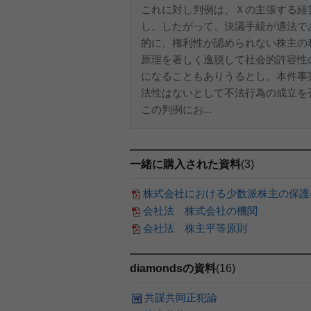
これに対し判例は、Ｘの主張する経
し、したがって、決議手続が適法で
的に、権利性が認められない株主の
原理を著しく逸脱して社会的許容性
になることもありうるとし、本件事
法性はないとして不法行為の成立を
この判例にお...
一緒に購入された資料
(3)
株式会社における少数派株主の保護
会社法 株式会社の機関
会社法 株主平等原則
diamondsの資料
(16)
共謀共同正犯論