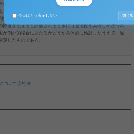
営参画の利益が少数株主権以上の利益を指すものではないと
ある限り、原則として、不法行為は成立しないとしたが、例外
今日はもう表示しない
閉じる
利益であっても、それに対する侵害の態様・程度が自由競争の
の限度を超えると評価されるときには違法性を具備し不法行為
案が例外的場合にあたるかどうか具体的に検討したうえで、違
否定したものである。
について会社法