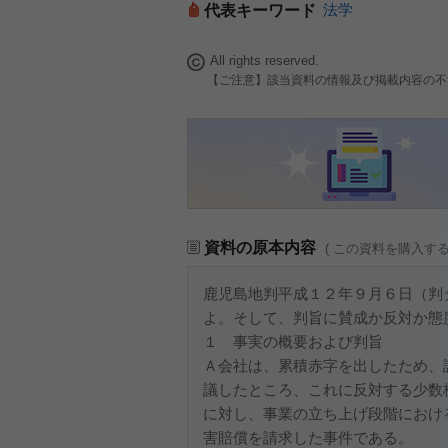
法学
代表キーワード
All rights reserved.
【ご注意】該当資料の情報及び掲載内容の不
資料の原本内容
( この資料を購入す
鹿児島地判平成１２年９月６日（判
よ。そして、判旨に賛成か反対か態
１ 事実の概要および判旨
Ａ会社は、累積赤字を出したため、
議したところ、これに反対する少数
に対し、事業の立ち上げ段階におけ
害賠償を請求した事件である。