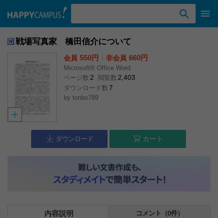
検索ワード入力
戦場写真家 橋田信介について
550円
l
660円
会員
非会員
Microsoft® Office Word
2
2,403
ページ数
閲覧数
7
ダウンロード数
by
tonbo789
ダウンロード
カート
内容説明
コメント（0件）