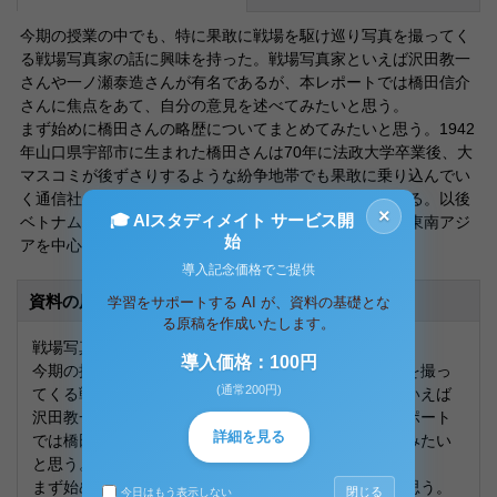
今期の授業の中でも、特に果敢に戦場を駆け巡り写真を撮ってく
る戦場写真家の話に興味を持った。戦場写真家といえば沢田教一
さんや一ノ瀬泰造さんが有名であるが、本レポートでは橋田信介
さんに焦点をあて、自分の意見を述べてみたいと思う。
まず始めに橋田さんの略歴についてまとめてみたいと思う。1942
年山口県宇部市に生まれた橋田さんは70年に法政大学卒業後、大
マスコミが後ずさりするような紛争地帯でも果敢に乗り込んでい
く通信社として知られる、日本電波ニュース社に入社する。以後
×
🎓 AIスタディメイト サービス開
ベトナム戦争中のハノイに特派員として駐在するなど、東南アジ
始
アを中心にニュース・カメラマンとして活躍する。7
導入記念価格でご提供
資料の原本内容
学習をサポートする AI が、資料の基礎とな
る原稿を作成いたします。
戦場写真家 橋田信介について
導入価格：100円
今期の授業の中でも、特に果敢に戦場を駆け巡り写真を撮っ
(通常200円)
てくる戦場写真家の話に興味を持った。戦場写真家といえば
沢田教一さんや一ノ瀬泰造さんが有名であるが、本レポート
詳細を見る
では橋田信介さんに焦点をあて、自分の意見を述べてみたい
と思う。
まず始めに橋田さんの略歴についてまとめてみたいと思う。
閉じる
今日はもう表示しない