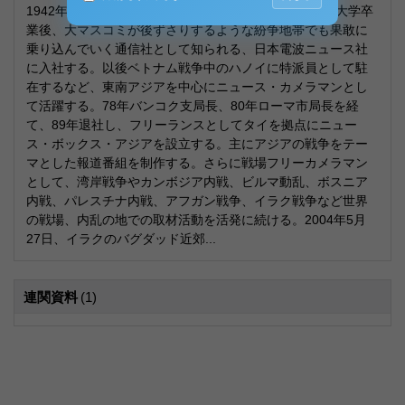
1942年山口県宇部市に生まれた橋田さんは70年に法政大学卒
業後、大マスコミが後ずさりするような紛争地帯でも果敢に
乗り込んでいく通信社として知られる、日本電波ニュース社
に入社する。以後ベトナム戦争中のハノイに特派員として駐
在するなど、東南アジアを中心にニュース・カメラマンとし
て活躍する。78年バンコク支局長、80年ローマ市局長を経
て、89年退社し、フリーランスとしてタイを拠点にニュー
ス・ボックス・アジアを設立する。主にアジアの戦争をテー
マとした報道番組を制作する。さらに戦場フリーカメラマン
として、湾岸戦争やカンボジア内戦、ビルマ動乱、ボスニア
内戦、パレスチナ内戦、アフガン戦争、イラク戦争など世界
の戦場、内乱の地での取材活動を活発に続ける。2004年5月
27日、イラクのバグダッド近郊...
連関資料
(1)