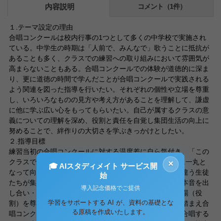
内容説明
コメント（1件）
１.テーマ設定の理由
合唱コンクールは校内行事の1つとして多くの中学校で実施され
ている。中学生の時期は「人前で、みんなで」歌うことに抵抗が
あることも多く、クラスでの練習への取り組みにおいて雰囲気が
高まらないこともある。合唱コンクールでの体験が道徳的に深ま
り、更に道徳の時間で学んだことが合唱コンクールで実践される
よう関連を図った指導を行いたい。それぞれの個性や立場を尊重
し、いろいろなものの見方や考え方があることを理解して、謙虚
に他に学ぶ広い心をもってもらいたい。自己が属するクラスの意
義についての理解を深め、役割と責任を自覚し集団生活の向上に
努めることで、絆作りの大切さを学ぶきっかけとしたい。
２.指導目標
練習当初の合唱コンクールに対する温度差に自ら気付き、「この
クラスで合唱コンクールを成功させる」いう1つの目標に一丸と
×
🎓 AIスタディメイト サービス開
なって向かう心の準備・環境を整える。考え方や個性の違う生徒
始
たちが集まった学級という集団の中で、ぶつかり合い・本音を出
導入記念価格でご提供
し合い・理解しあい・歩み寄ることで、各人の個性や立場（役
学習をサポートする AI が、資料の基礎とな
割）を尊重し理解する。コンクール終了後には、反省を踏まえ合
る原稿を作成いたします。
唱コンクールを通して学んだことを考えさせる。学級で合唱する