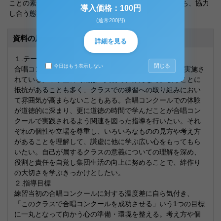
ことの素晴らしさを知り、学級の一員としての自覚を持ち、協力
導入価格：100円
し合う態度を育てる。
(通常200円)
資料の原本内容
詳細を見る
１.テーマ設定の理由
閉じる
今日はもう表示しない
合唱コンクールは校内行事の1つとして多くの中学校で実施さ
れている。中学生の時期は「人前で、みんなで」歌うことに
抵抗があることも多く、クラスでの練習への取り組みにおい
て雰囲気が高まらないこともある。合唱コンクールでの体験
が道徳的に深まり、更に道徳の時間で学んだことが合唱コン
クールで実践されるよう関連を図った指導を行いたい。それ
ぞれの個性や立場を尊重し、いろいろなものの見方や考え方
があることを理解して、謙虚に他に学ぶ広い心をもってもら
いたい。自己が属するクラスの意義についての理解を深め、
役割と責任を自覚し集団生活の向上に努めることで、絆作り
の大切さを学ぶきっかけとしたい。
２.指導目標
練習当初の合唱コンクールに対する温度差に自ら気付き、
「このクラスで合唱コンクールを成功させる」いう1つの目標
に一丸となって向かう心の準備・環境を整える。考え方や個