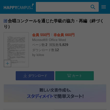
検索ワード入力
合唱コンクールを通じた学級の協力・再編（絆づく
り）
550円
l
660円
会員
非会員
Microsoft® Office Word
2
5,829
ページ数
閲覧数
12
ダウンロード数
by
kiitos
ダウンロード
カート