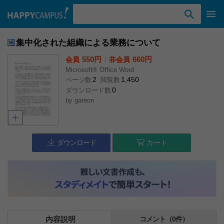
検索ワード入力
集中化された組織による業務について
550円
l
660円
会員
非会員
Microsoft® Office Word
2
1,450
ページ数
閲覧数
0
ダウンロード数
by
gareon
ダウンロード
カート
内容説明
コメント（0件）