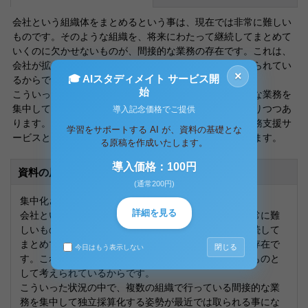
会社という組織体をまとめるという事は、現在では非常に難しい
ものです。そのような組織を、将来にわたって継続してまとめて
いくのに欠かせないものが、間接的な業務の存在です。これは、
会社が拡大するほど業務が増加していくものとして考えられてい
×
🎓 AIスタディメイト サービス開
るからです。
始
こういった状況の中で、複数の組織で行っている間接的な業務を
集中して独立採算化する姿勢が最近では取られる事になりつつあ
導入記念価格でご提供
ります。そういった、グループ内の各企業に対して、業務支援サ
学習をサポートする AI が、資料の基礎とな
ービスとして提供する形態が企業の中で浸透しつつあります。
る原稿を作成いたします。
導入価格：100円
資料の原本内容
(通常200円)
集中化された組織による業務について
詳細を見る
会社という組織体をまとめるという事は、現在では非常に難
しいものです。そのような組織を、将来にわたって継続して
まとめていくのに欠かせないものが、間接的な業務の存在で
閉じる
今日はもう表示しない
す。これは、会社が拡大するほど業務が増加していくものと
して考えられているからです。
こういった状況の中で、複数の組織で行っている間接的な業
務を集中して独立採算化する姿勢が最近では取られる事にな