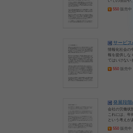
いての項目や
550
販売中 2
サービス
情報化社会の
報を提供しな
てはいけない
550
販売中 2
発展段階
会社の労働状
これには、年
という考えが
550
販売中 2