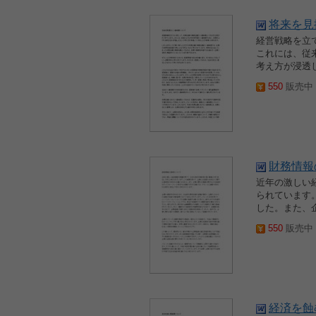
将来を見
経営戦略を立
これには、従
考え方が浸透
550
販売中 2
財務情報
近年の激しい
られています
した。また、
550
販売中 2
経済を蝕