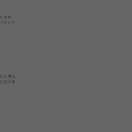
います。
うという
たと考え
になりま