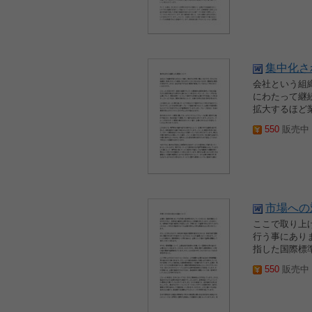
集中化さ
会社という組
にわたって継
拡大するほど
550
販売中 2
市場への
ここで取り上
行う事にあり
指した国際標
550
販売中 2