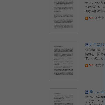
デフレという
では現在もこ
含む全部の市
550
販売中 2
近年にお
経営者の望む
情報を、関係
す。そのため
550
販売中 2
新しい会
現代の企業戦
ります。これ