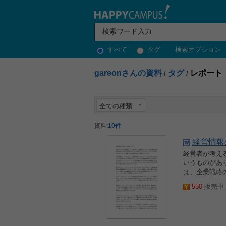
すべて
タグ
検索オプション
gareonさんの資料
タグ
レポート
/
/
全ての種類
資料:
10件
経営情報
経営者が考え
いうものがあ
は、企業戦略
550
販売中 2