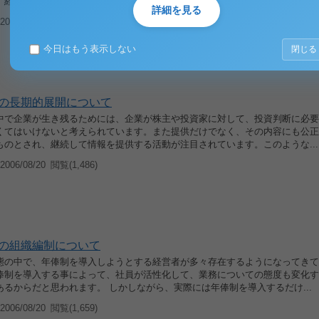
、経営に関しての情報などを開示する事を指しています。こういった情報の...
詳細を見る
006/08/20
閲覧(1,690)
今日はもう表示しない
閉じる
の長期的展開について
中で企業が生き残るためには、企業が株主や投資家に対して、投資判断に必要
くてはいけないと考えられています。また提供だけでなく、その内容にも公正
ものとされ、継続して情報を提供する活動が注目されています。このような...
006/08/20
閲覧(1,486)
の組織編制について
態の中で、年俸制を導入しようとする経営者が多々存在するようになってきて
俸制を導入する事によって、社員が活性化して、業務についての態度も変化す
あるからだと思われます。 しかしながら、実際には年俸制を導入するだけ...
006/08/20
閲覧(1,659)