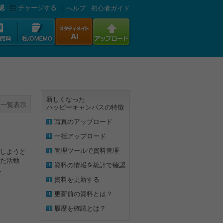
認
チャージする
へルプ
初心者ガイド
新しくなった
一覧表示
ハッピーキャンパスの特徴
写真のアップロード
一括アップロード
管理ツールで資料管理
しようと
た活動
資料の情報を統計で確認
.
資料を更新する
更新前の資料とは？
履歴を確認とは？