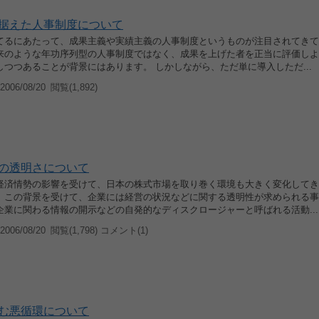
据えた人事制度について
てるにあたって、成果主義や実績主義の人事制度というものが注目されてきて
来のような年功序列型の人事制度ではなく、成果を上げた者を正当に評価しよ
しつつあることが背景にはあります。 しかしながら、ただ単に導入しただ...
006/08/20
閲覧(1,892)
の透明さについて
経済情勢の影響を受けて、日本の株式市場を取り巻く環境も大きく変化してき
。この背景を受けて、企業には経営の状況などに関する透明性が求められる事
企業に関わる情報の開示などの自発的なディスクロージャーと呼ばれる活動...
006/08/20
閲覧(1,798) コメント(1)
む悪循環について