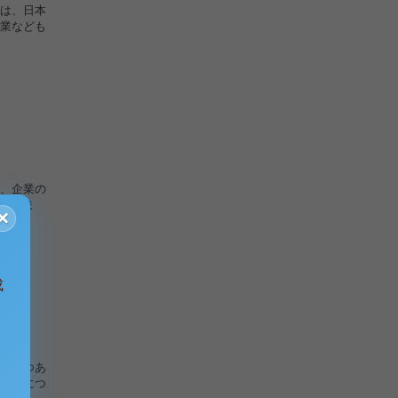
は、日本
業なども
、企業の
ていま
×
.
成
りつつあ
環境につ