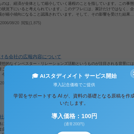
ものは、経済が全体として縮小していく過程のことを指しています。この事態
の状況下にいると考えられています。このデフレには、家計だけではなく、企
場が縮小傾向になること認識されています。そして、その影響を受けた結果...
006/08/20
閲覧(1,875)
ける会社の広報内容について
理想的なインベスター・リレーションズ活動というものが注目される背景には
者ごとに最適化した情報を提供することが必要とされているからだと考えられ
、今までのようなに企業側からの一方的な情報公開ではなくなりつつあるとさ..
🎓 AIスタディメイト サービス開始
006/08/20
閲覧(1,547)
導入記念価格でご提供
学習をサポートする AI が、資料の基礎となる原稿を作
いたします。
導入価格：100円
社説明の内容について
略には、インベスター・リレーションズというものが大きな役割を担う事にな
(通常200円)
は企業に資金を投資する存在である株主や投資家に対して、企業の最新の財務