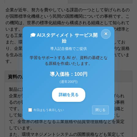
企業が近年、努力を費やしている課題の一つとして挙げられるの
が国際標準化機構という民間の国際機関についての事柄です。こ
の機関は、世界の標準化組織から構成される組織として知られて
います。組織は、国際的な非政府間機構として、全世界の標準と
×
🎓 AIスタディメイト サービス開
なる工業規格や品質管理規格などを策定しています。
始
また、環境マネジメントシステムの国際規格なども策定してお
り、企業はこのシステムの導入を検討しています。世界的な規格
導入記念価格でご提供
を生み出し、その普及に努めてきている組織として知られていま
学習をサポートする AI が、資料の基礎とな
す。
る原稿を作成いたします。
導入価格：100円
資料の原本内容
(通常200円)
製品に対する国際的な取り組みについて
詳細を見る
企業が近年、努力を費やしている課題の一つとして挙げられ
るのが国際標準化機構という民間の国際機関についての事柄
です。この機関は、世界の標準化組織から構成される組織と
閉じる
今日はもう表示しない
して知られています。組織は、国際的な非政府間機構とし
て、全世界の標準となる工業規格や品質管理規格などを策定
しています。
また、環境マネジメントシステムの国際規格なども策定して