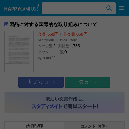
検索ワード入力
製品に対する国際的な取り組みについて
550円
l
660円
会員
非会員
Microsoft® Office Word
2
1,785
ページ数
閲覧数
0
ダウンロード数
by
numi77
ダウンロード
カート
内容説明
コメント（0件）