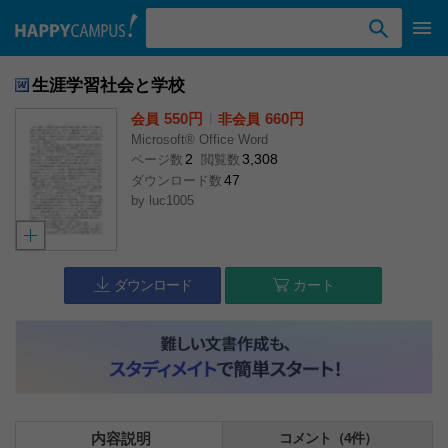
検索ワード入力
生涯学習社会と学校
550円
l
660円
会員
非会員
Microsoft® Office Word
2
3,308
ページ数
閲覧数
47
ダウンロード数
by
luc1005
ダウンロード
カート
内容説明
コメント（4件）