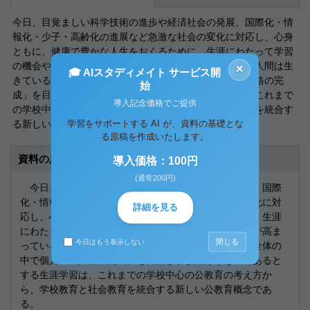
今日、目覚ましい科学技術の進歩や経済社会の発展、国際化・情
報化・少子・高齢化の進展など急激な社会の変化に対応し、心身
ともに、健康で豊かな人生をおくるために、生涯にわたって学習
の機会や文化・芸術・スポーツの要望が高まっている。人間は生
×
🎓 AIスタディメイト サービス開
きている限り、家庭、社会、人類全体の中で個人の「人格の完
始
成」を目指し学び続けるものであるとする生涯学習は、これまで
導入記念価格でご提供
の学校中心の公教育の考え方から、学校教育と社会教育を統合す
学習をサポートする AI が、資料の基礎とな
る新しい公教育概念である。
る原稿を作成いたします。
資料の原本内容
導入価格：100円
(通常200円)
今日、目覚ましい科学技術の進歩や経済社会の発展、国際
化・情報化・少子・高齢化の進展など急激な社会の変化に対
詳細を見る
応し、心身ともに、健康で豊かな人生をおくるために、生涯
にわたって学習の機会や文化・芸術・スポーツの要望が高ま
閉じる
今日はもう表示しない
っている。人間は生きている限り、家庭、社会、人類全体の
中で個人の「人格の完成」を目指し学び続けるものであると
する生涯学習は、これまでの学校中心の公教育の考え方か
ら、学校教育と社会教育を統合する新しい公教育概念であ
る。