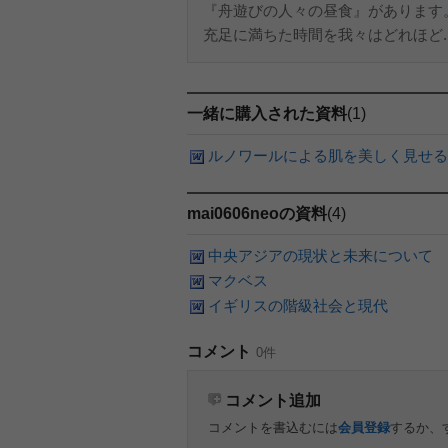
『舟遊びの人々の昼食』があります
充足に満ちた時間を我々はどれほど..
一緒に購入された資料
(1)
ルノワールによる肌を美しく見せる
mai0606neoの資料
(4)
中央アジアの現状と未来について
マクベス
イギリスの階級社会と現代
コメント
0件
コメント追加
コメントを書込むには
会員登録
するか、