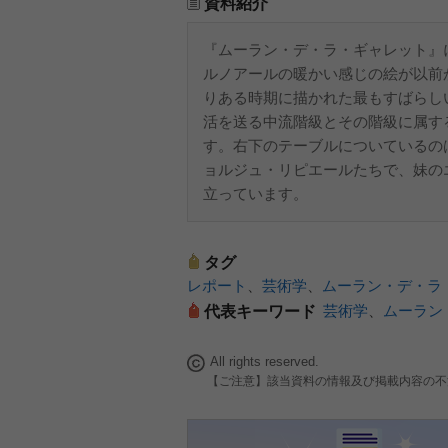
資料紹介
『ムーラン・デ・ラ・ギャレット』
ルノアールの暖かい感じの絵が以前
りある時期に描かれた最もすばらし
活を送る中流階級とその階級に属す
す。右下のテーブルについているの
ョルジュ・リピエールたちで、妹の
立っています。
タグ
レポート
、
芸術学
、
ムーラン・デ・ラ
芸術学
、
ムーラン
代表キーワード
All rights reserved.
【ご注意】該当資料の情報及び掲載内容の不