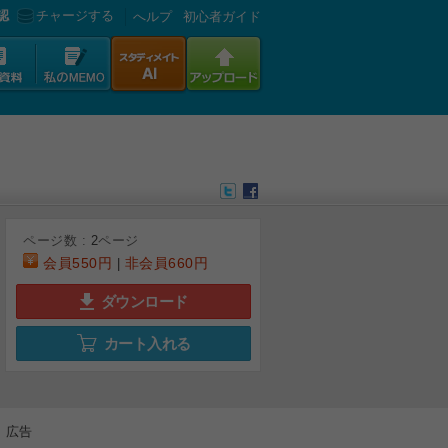
認
チャージする
へルプ
初心者ガイド
ページ数 :
2
ページ
会員
550円
非会員
660円
|
ダウンロード
カート入れる
広告