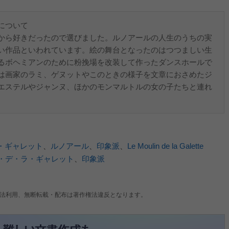
について
から好きだったので選びました。ルノアールの人生のうちの実
い作品といわれています。絵の舞台となったのはつつましい生
るボヘミアンのために粉挽場を改装して作ったダンスホールで
は画家のラミ、ゲヌットやこのときの様子を文章におさめたジ
エステルやジャンヌ、ほかのモンマルトルの女の子たちと連れ
・ギャレット
、
ルノアール
、
印象派
、
Le Moulin de la Galette
・デ・ラ・ギャレット
、
印象派
法利用、無断転載・配布は著作権法違反となります。