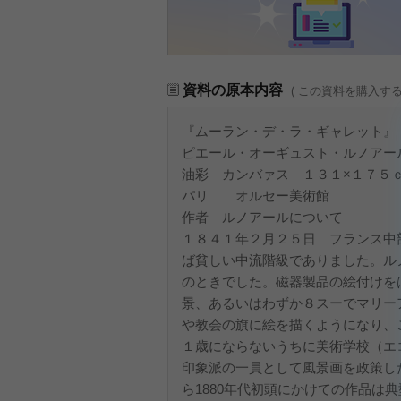
資料の原本内容
( この資料を購入す
『ムーラン・デ・ラ・ギャレット』 
ピエール・オーギュスト・ルノアー
油彩 カンバァス １３１×１７５
パリ オルセー美術館
作者 ルノアールについて
１８４１年２月２５日 フランス中
ば貧しい中流階級でありました。ル
のときでした。磁器製品の絵付けを
景、あるいはわずか８スーでマリー
や教会の旗に絵を描くようになり、
１歳にならないうちに美術学校（エ
印象派の一員として風景画を政策した
ら1880年代初頭にかけての作品は