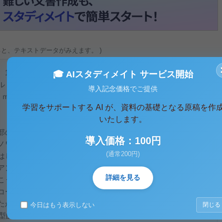
ると、テキストデータがみえます。 )
1976年
🎓 AIスタディメイト サービス開始
ル
導入記念価格でご提供
ｃｍ
学習をサポートする AI が、資料の基礎となる原稿を作
いたします。
部のリモージュにうまれ、３歳でパリに移住、どちらかといえ
導入価格：100円
ノワールが最初に絵画の分野で才能をみせはじめたのは１３歳
(通常200円)
はじめ、コーヒーカップの小さな花模様や牧歌的な羊飼いの風
アントワネットの肖像までも描いたりしていた。女性用の扇子
詳細を見る
こうして彼は絵筆を使う技術を着実に会得していきました。２
コール・デ・ボザール）へ行くだけのお金も稼いでいました。
が、特に裸婦像、少女象などを得意としました。1970年代か
今日はもう表示しない
閉じる
典型的な印象主義の作品に『ムーラン・デ・ラ・ギャレット』