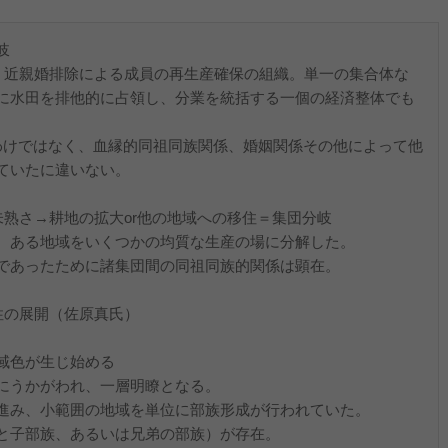
岐
で、近親婚排除による成員の再生産確保の組織。単一の集合体な
に水田を排他的に占領し、分業を統括する一個の経済整体でも
わけではなく、血縁的同祖同族関係、婚姻関係その他によって他
ていたに違いない。
未熟さ→耕地の拡大or他の地域への移住＝集団分岐
、ある地域をいくつかの均質な生産の場に分解した。
であったために諸集団間の同祖同族的関係は顕在。
性の展開（佐原真氏）
域色が生じ始める
にうかがわれ、一層明瞭となる。
進み、小範囲の地域を単位に部族形成が行われていた。
と子部族、あるいは兄弟の部族）が存在。