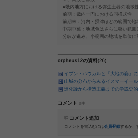
●畿内地方における弥生土器の地域
前期：畿内一円における同様式性
前期末：河内・摂津ほどの範囲で地
中期中葉：地域色はさらに狭い範囲
分岐が進み、小範囲の地域を単位に部
orpheus12の資料
(26)
イブン・ハウカルと『大地の姿』に
山城の分布からみるイスマーイール
進化論から構造主義までの学説史的
コメント
0件
コメント追加
コメントを書込むには
会員登録
するか、