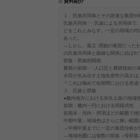
資料紹介
１、氏族共同体とその急速な集団分
氏族共同体･･･氏族による共同体
どをこれとみなす。一定の領域の内
あった。
→しかし、孤立･閉鎖の集団だった
の氏族共同体と親縁な関係に結ばれ
部族・部族的関係
農耕の初期･･･人口圧と農耕技術の
水田が生み出す土地生産性の高さは
＊これは極めて短期間における形成
２、氏族と部族
●畿内地方における弥生土器の地域
前期：畿内一円における同様式性
前期末：河内・摂津ほどの範囲で地
中期中葉：地域色はさらに狭い範囲
→中期中葉までに一定の集団分岐が
→地域色圏には複数の部族（母部族