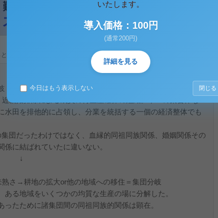
いたします。
導入価格：100円
(通常200円)
ると、テキストデータがみえます。 )
詳細を見る
岐
今日はもう表示しない
閉じる
で、近親婚排除による成員の再生産確保の組織。単一の集合体な
に水田を排他的に占領し、分業を統括する一個の経済整体でも
ったわけではなく、血縁的同祖同族関係、婚姻関係その
関係に結ばれていたに違いない。
↓
未熟さ→耕地の拡大or他の地域への移住＝集団分岐
、ある地域をいくつかの均質な生産の場に分解した。
あったために諸集団間の同祖同族的関係は顕在。