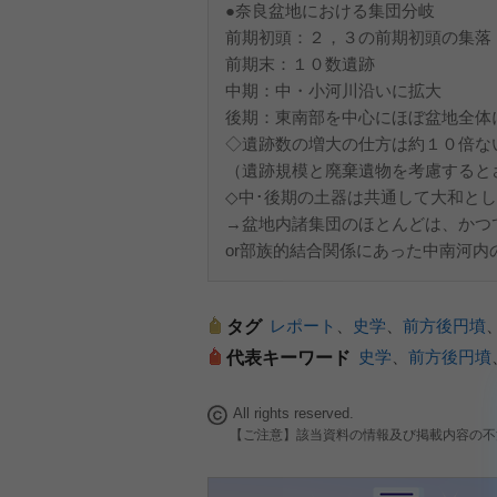
●奈良盆地における集団分岐
前期初頭：２，３の前期初頭の集落
前期末：１０数遺跡
中期：中・小河川沿いに拡大
後期：東南部を中心にほぼ盆地全体
◇遺跡数の増大の仕方は約１０倍な
（遺跡規模と廃棄遺物を考慮すると
◇中･後期の土器は共通して大和と
→盆地内諸集団のほとんどは、かつ
or部族的結合関係にあった中南河
レポート
、
史学
、
前方後円墳
タグ
史学
、
前方後円墳
代表キーワード
All rights reserved.
【ご注意】該当資料の情報及び掲載内容の不