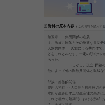
資料の原本内容
( この資料を購入す
第五章 集団関係の進展
１、氏族共同体とその急速な集団分
氏族共同体･･･氏族による共同体
どをこれとみなす。一定の領域の内
あった。
→しかし、孤立･閉鎖の集団だ
他によって他の氏族共同体と親縁な
部族・部族的関係
農耕の初期･･･人口圧と農耕技術の
水田が生み出す土地生産性の高さは
これは極めて短期間における形成で
２、氏族と部族