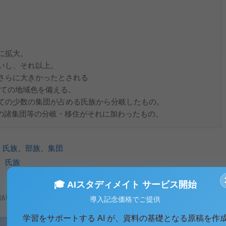
に拡大。
いし、それ以上。
さらに大きかったとされる
しての地域色を備える。
ての少数の集団が占める氏族から分岐したもの。
内の諸集団等の分岐・移住がそれに加わったもの。
、
氏族
、
部族
、
集団
、
氏族
🎓 AIスタディメイト サービス開始
法利用、無断転載・配布は著作権法違反となります。
導入記念価格でご提供
学習をサポートする AI が、資料の基礎となる原稿を作