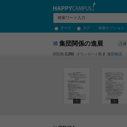
すべて
タグ
検索オプション
集団関係の進展
推
閲覧数
2,292
ダウンロード数
2
履歴確認
1
2