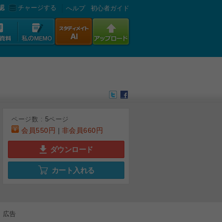
認
チャージする
へルプ
初心者ガイド
ページ数 :
5
ページ
会員
550円
非会員
660円
|
ダウンロード
カート入れる
広告