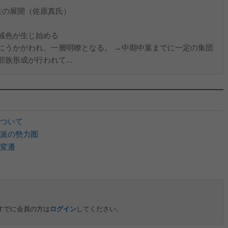
性の展開（佐原真氏）
域色が生じ始める
にうかがわれ、一層明瞭となる。 →中期中葉までに一定の集団
族形成が行われて...
ついて
派の勢力圏
変遷
すでに会員の方は
ログイン
してください。