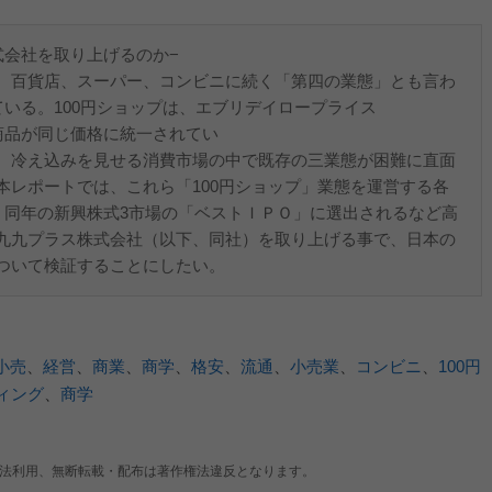
式会社を取り上げるのか−
、百貨店、スーパー、コンビニに続く「第四の業態」とも言わ
ている。100円ショップは、エブリデイロープライス
商品が同じ価格に統一されてい
、冷え込みを見せる消費市場の中で既存の三業態が困難に直面
本レポートでは、これら「100円ショップ」業態を運営する各
、同年の新興株式3市場の「ベストＩＰＯ」に選出されるなど高
九九プラス株式会社（以下、同社）を取り上げる事で、日本の
ついて検証することにしたい。
小売
、
経営
、
商業
、
商学
、
格安
、
流通
、
小売業
、
コンビニ
、
100円
ィング
、
商学
法利用、無断転載・配布は著作権法違反となります。