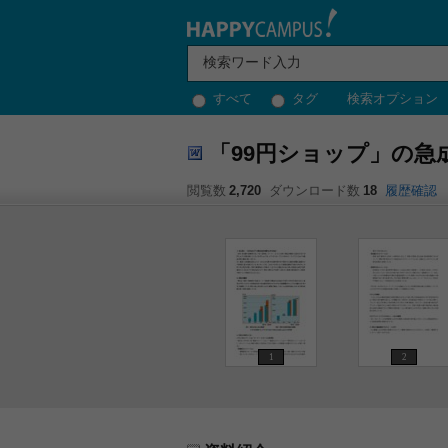
すべて
タグ
検索オプション
「99円ショップ」の急
閲覧数
2,720
ダウンロード数
18
履歴確認
1
2