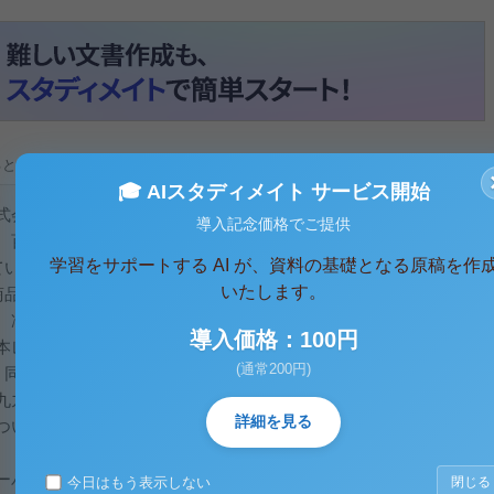
ると、テキストデータがみえます。 )
🎓 AIスタディメイト サービス開始
式会社を取り上げるのか－
導入記念価格でご提供
、百貨店、スーパー、コンビニに続く「第四の業態」とも言わ
学習をサポートする AI が、資料の基礎となる原稿を作
ている。100円ショップは、エブリデイロープライス
いたします。
商品が同じ価格に統一されてい
、冷え込みを見せる消費市場の中で既存の三業態が困難に直面
導入価格：100円
本レポートでは、これら「100円ショップ」業態を運営する各
(通常200円)
、同年の新興株式3市場の「ベストＩＰＯ」に選出されるなど高
九九プラス株式会社（以下、同社）を取り上げる事で、日本の
詳細を見る
ついて検証することにしたい。
パーを経営する親会社から独立する形で2000年に設立され
今日はもう表示しない
閉じる