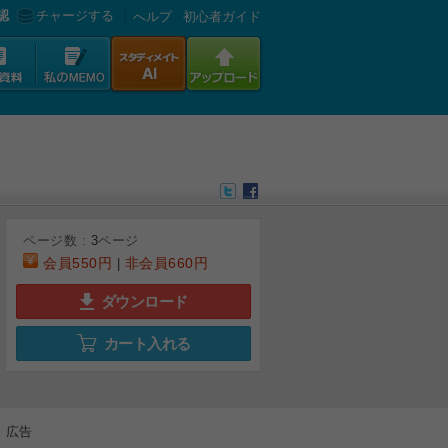
認
チャージする
へルプ
初心者ガイド
ページ数 :
3
ページ
会員
550円
非会員
660円
|
ダウンロード
カート入れる
広告