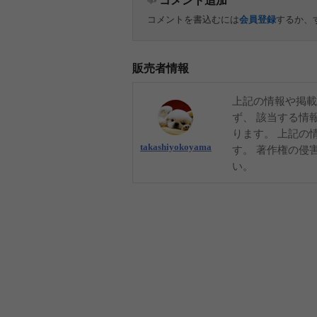
コメント追加
コメントを書込むには
会員登録
するか、
販売者情報
上記の情報や掲載
ず、 該当する情
ります。 上記の
takashiyokoyama
す。 著作権の侵
い。