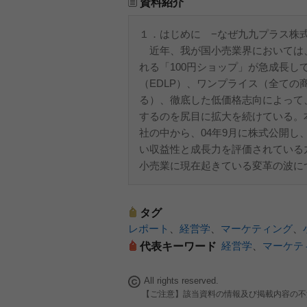
資料紹介
１．はじめに −なぜ九九プラス株
近年、我が国小売業界においては
れる「100円ショップ」が急成長し
（EDLP）、ワンプライス（全ての
る）、徹底した低価格志向によって
するのを尻目に拡大を続けている。
社の中から、04年9月に株式公開し
い収益性と成長力を評価されている
小売業に現在起きている変革の波に
タグ
レポート
、
経営学
、
マーケティング
、
経営学
、
マーケテ
代表キーワード
All rights reserved.
【ご注意】該当資料の情報及び掲載内容の不