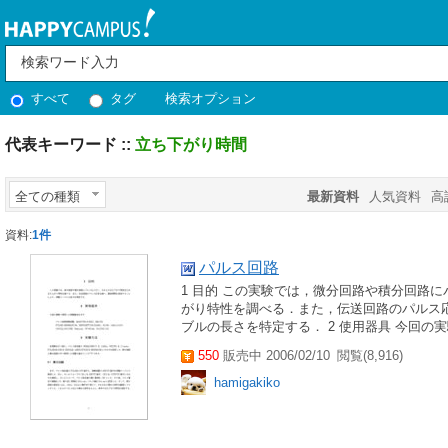
すべて
タグ
検索オプション
代表キーワード ::
立ち下がり時間
全ての種類
最新資料
人気資料
高
資料:
1件
パルス回路
1 目的 この実験では，微分回路や積分回路
がり特性を調べる．また，伝送回路のパルス
ブルの長さを特定する． 2 使用器具 今回の実
550
販売中 2006/02/10
閲覧(8,916)
hamigakiko