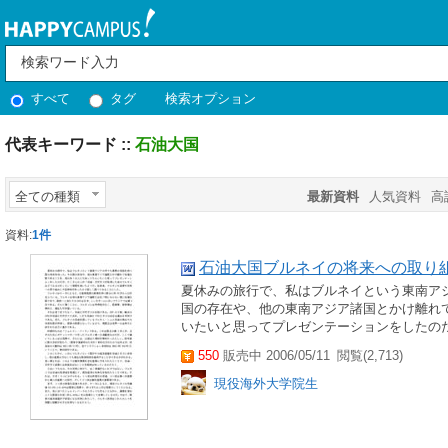
すべて
タグ
検索オプション
代表キーワード ::
石油大国
全ての種類
最新資料
人気資料
高
資料:
1件
石油大国ブルネイの将来への取り
夏休みの旅行で、私はブルネイという東南ア
国の存在や、他の東南アジア諸国とかけ離れ
いたいと思ってプレゼンテーションをしたのだ
550
販売中 2006/05/11
閲覧(2,713)
現役海外大学院生