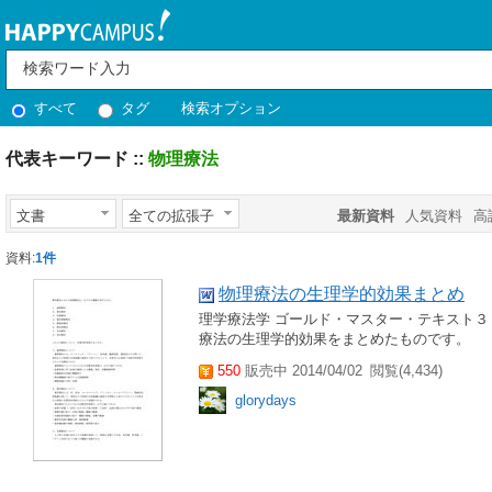
すべて
タグ
検索オプション
代表キーワード ::
物理療法
文書
全ての拡張子
最新資料
人気資料
高
資料:
1件
物理療法の生理学的効果まとめ
理学療法学 ゴールド・マスター・テキスト３
療法の生理学的効果をまとめたものです。
550
販売中 2014/04/02
閲覧(4,434)
glorydays