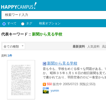
すべて
タグ
検索オプション
代表キーワード ::
新聞から見る学校
全ての種類
最新資料
人気資料
高
資料:
1件
新聞から見る学校
昔も今も、学校をめぐる様々な問題がある。
か。 昭和３５年１月１６日の朝日新聞を見
で書かれており、羽田空港のロビー食堂から連
550
販売中 2005/07/23
閲覧(2,553)
yumin