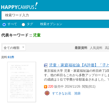
すべて
タグ
検索オプション
代表キーワード ::
児童
全ての種類
最新資料
人気資料
高
資料:
61件
児童・家庭福祉論【A評価】「子
東京福祉大学 児童・家庭福祉論の科目終了試
す。他の科目もこれから多数アップロードし
の成績は１位で学費が全額返金されました。
220
販売中 2024/11/26
閲覧(811)
すてきなお花 池袋