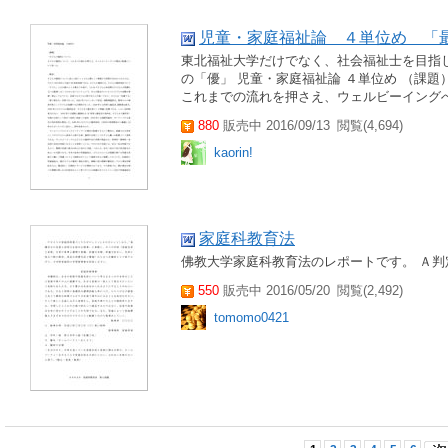
児童・家庭福祉論 ４単位め 「
東北福祉大学だけでなく、社会福祉士を目指
の「優」 児童・家庭福祉論 ４単位め （課題
これまでの流れを押さえ、ウェルビーイングへの
880
販売中 2016/09/13
閲覧(4,694)
kaorin!
家庭科教育法
佛教大学家庭科教育法のレポートです。 Ａ判
550
販売中 2016/05/20
閲覧(2,492)
tomomo0421