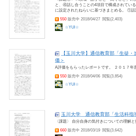
と、④話し合うことの4項目で構成されてい
に設定されたねらいに基づきまとめる。 ①話題
550
販売中 2018/04/27
閲覧(2,403)
☆YUI☆
【玉川大学】通信教育部「生徒・
価＞
A評価をもらったレポートです。 ２０１７年
550
販売中 2018/04/06
閲覧(3,854)
☆YUI☆
玉川大学 通信教育部「生活科指
〈課題〉 自分自身の気付きについての理解と
660
販売中 2018/03/19
閲覧(3,642)