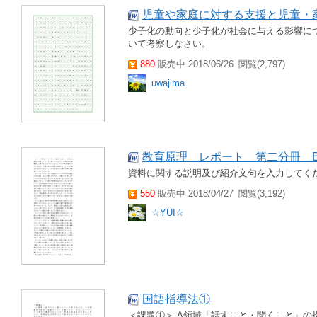
児童や家庭に対する支援と児童・
少子化の動向と少子化が社会に与える影響に
いて考察しなさい。
880
販売中 2018/06/26
閲覧(2,797)
uwajima
教育原理 レポート 第二分冊 
資料に関する説明及び紹介文句を入力してくだ
550
販売中 2018/04/27
閲覧(3,192)
☆YUI☆
国語指導法①
＜課題①＞ A領域「話すこと・聞くこと」