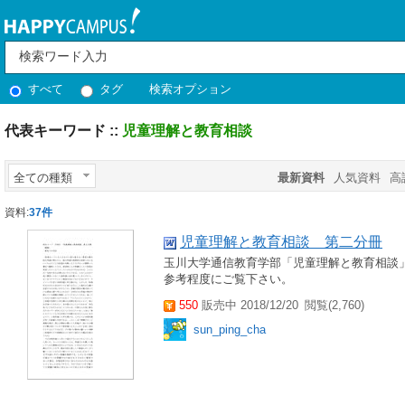
すべて
タグ
検索オプション
代表キーワード ::
児童理解と教育相談
全ての種類
最新資料
人気資料
高
資料:
37件
児童理解と教育相談 第二分冊
玉川大学通信教育学部「児童理解と教育相談」
参考程度にご覧下さい。
550
販売中 2018/12/20
閲覧(2,760)
sun_ping_cha