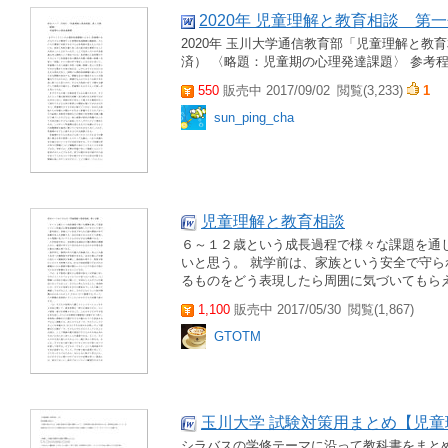
2020年 児童理解と教育相談 第
2020年 玉川大学通信教育部「児童理解と教
済） 〈略題：児童期の心理発達課題〉 参考
550
販売中 2017/09/02
閲覧(3,233)
1
sun_ping_cha
児童理解と教育相談
６～１２歳という成長過程で様々な課題を通
いと思う。 就学前は、家族という安全で守
るものをどう表現したら周囲に気づいてもらえ
1,100
販売中 2017/05/30
閲覧(1,867)
GTOTM
玉川大学 試験対策用まとめ【児
シラバスの学修テーマに沿って教科書をまと