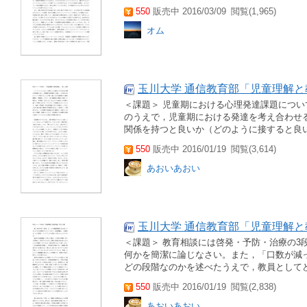
550
販売中 2016/03/09
閲覧(1,965)
オム
玉川大学 通信教育部「児童理解と
＜課題＞ 児童期における心理発達課題につ
のうえで，児童期における発達を考え合わせ
関係を持つと良いか（どのように接すると良いか
550
販売中 2016/01/19
閲覧(3,614)
あおいあおい
玉川大学 通信教育部「児童理解と
＜課題＞ 教育相談には啓発・予防・治療の3
何かを簡潔に論じなさい。また，「口数が減
どの段階なのかを述べたうえで，教員としてど
550
販売中 2016/01/19
閲覧(2,838)
あおいあおい