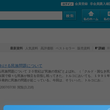
会員登録
非会員購入確
最新資料
人気資料
高評価順
ベストセラー
販売資料
詳細
おける民族問題について
る民族問題について ２０世紀は“民族の世紀”とよばれ、（「クルド・国なき
各国で様々な民族が独立を目指し戦ってきた。トルコにおいても、１９９１年
多発的に民族の問題が起こっている。今回は、そういった、トルコにお...
007/07/30
閲覧(3,218)