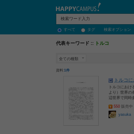
すべて
タグ
検索オプション
代表キーワード ::
トルコ
全ての種類
資料:
1件
トルコに
トルコにおけ
より）世界の
辺世界で同時
550
販売中 2
yasuka