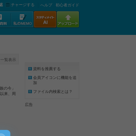
認
チャージする
へルプ
初心者ガイド
一覧表示
資料を推薦する
会員アイコンに機能を追
加
民族の今」
ファイル内検索とは？
以来、周
広告