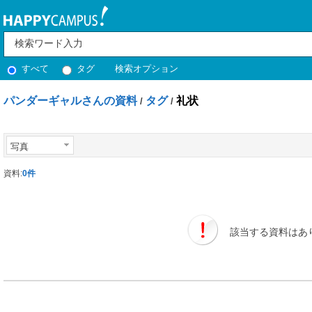
すべて
タグ
検索オプション
パンダーギャルさんの資料
タグ
礼状
/
/
写真
資料:
0件
該当する資料はあ