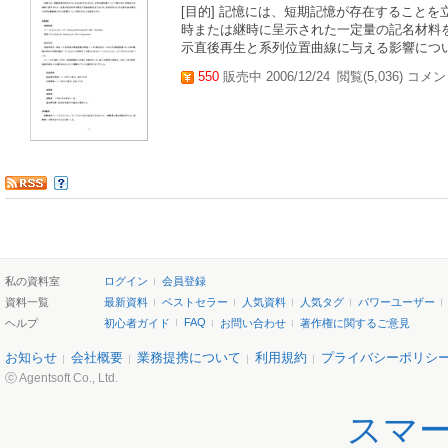
[目的] 記憶には、短期記憶が存在すること
時または継時に呈示された一定量の記名材料
示直後再生と系列位置曲線に与える影響について検
550
販売中 2006/12/24
閲覧(5,036) コメン
私の資料室
ログイン
会員登録
資料一覧
最新資料
ベストセラー
人気資料
人気タグ
パワーユーザー
FAQ
ヘルプ
初心者ガイド
お問い合わせ
著作権に関するご意見
お知らせ
会社概要
業務提携について
利用規約
プライバシーポリシ
ⓒ Agentsoft Co., Ltd.
スマ