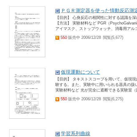
ＰＧＲ測定器を使った情動反応測
【目的】 心身反応の相関性に対する認識を
【方法】 実験材料など PGR（PsychoGalv
アイマスク、ストップウォッチ、消毒用アルコー
550
販売中 2006/12/28
閲覧(5,677)
仮現運動について
【目的】 タキストスコープを用いて、仮現
験する。また、実験中に用いられる器具の扱
実験材料など 光が完全に遮断できる実験室（
550
販売中 2006/12/28
閲覧(6,275)
学習系列曲線