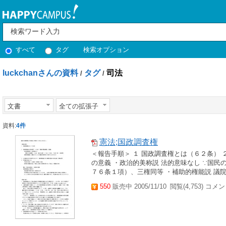
すべて
タグ
検索オプション
luckchanさんの資料
タグ
司法
/
/
文書
全ての拡張子
資料:
4件
憲法;国政調査権
＜報告手順＞ １ 国政調査権とは（６２条）
の意義 ・政治的美称説 法的意味なし ∵国
７６条１項）、三権同等 ・補助的権能説 議院
550
販売中 2005/11/10
閲覧(4,753) コメン