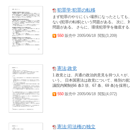
犯罪学;犯罪の転移
まず犯罪のやりにくい場所になったとしても
ない(犯罪の転移)という問題がある。 次に
問題がある。 さらに、環境犯罪学を徹底する
550
販売中 2005/06/18
閲覧(3,209)
憲法;政党
1 政党とは、共通の政治的意見を持つ人々が
いう。 日本国憲法は政党について、格別の規定
議院内閣制(66 条3 項、67 条、69 条)を
550
販売中 2005/06/18
閲覧(4,072)
憲法:司法権の独立