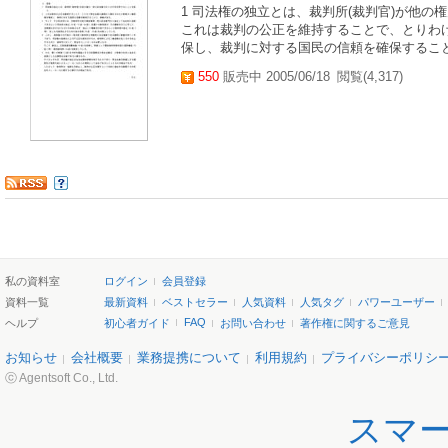
1 司法権の独立とは、裁判所(裁判官)が他の
これは裁判の公正を維持することで、とりわ
保し、裁判に対する国民の信頼を確保することに
550
販売中 2005/06/18
閲覧(4,317)
私の資料室
ログイン
会員登録
資料一覧
最新資料
ベストセラー
人気資料
人気タグ
パワーユーザー
FAQ
ヘルプ
初心者ガイド
お問い合わせ
著作権に関するご意見
お知らせ
会社概要
業務提携について
利用規約
プライバシーポリシ
ⓒ Agentsoft Co., Ltd.
スマ