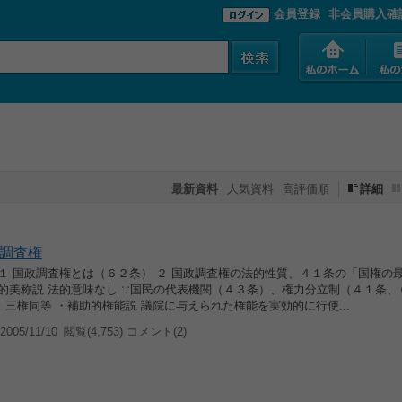
会員登録
非会員購入確
最新資料
人気資料
高評価順
詳細
政調査権
 １ 国政調査権とは（６２条） ２ 国政調査権の法的性質、４１条の「国権の
治的美称説 法的意味なし ∵国民の代表機関（４３条）、権力分立制（４１条、
三権同等 ・補助的権能説 議院に与えられた権能を実効的に行使...
005/11/10
閲覧(4,753) コメント(2)