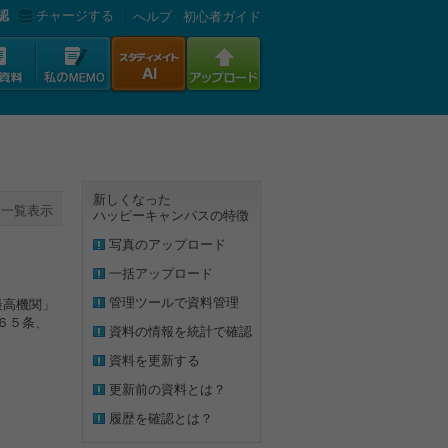
認
チャージする
へルプ
初心者ガイド
新しくなった
一覧表示
ハッピーキャンパスの特徴
写真のアップロード
一括アップロード
管理ツールで資料管理
最高機関」
６５条、
資料の情報を統計で確認
資料を更新する
更新前の資料とは？
履歴を確認とは？