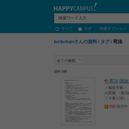
すべて
タグ
検索オプション
luckchanさんの資料
タグ
司法
/
/
全ての種類
資料:
4件
憲法;国
＜報告手順＞
の意義 ・政
７６条１項）、
550
販売中 2