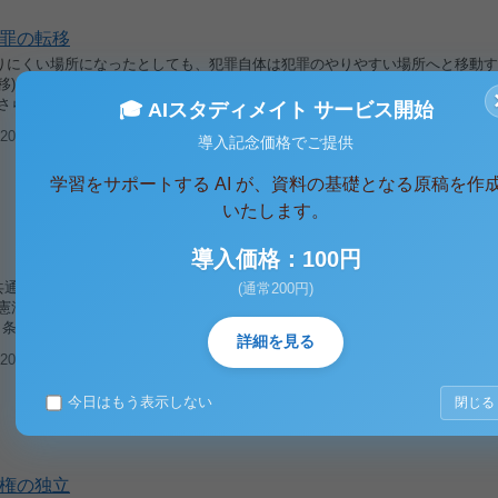
犯罪の転移
りにくい場所になったとしても、犯罪自体は犯罪のやりやすい場所へと移動す
転移)という問題がある。 次に、対象犯罪が財産犯のみに制約されるのではな
さらに、環境犯罪学を徹底することで、かえって不便な社会になってし...
🎓 AIスタディメイト サービス開始
005/06/18
閲覧(3,209)
導入記念価格でご提供
学習をサポートする AI が、資料の基礎となる原稿を作
いたします。
導入価格：100円
、共通の政治的意見を持つ人々が、その意見を実現するために組織する政治団体
(通常200円)
憲法は政党について、格別の規定を設けていないが、結社の自由(21 条1 項)
 条3 項、67 条、69 条)を採用しているので、政党の存在を当然のこと...
詳細を見る
005/06/18
閲覧(4,072)
今日はもう表示しない
閉じる
法権の独立