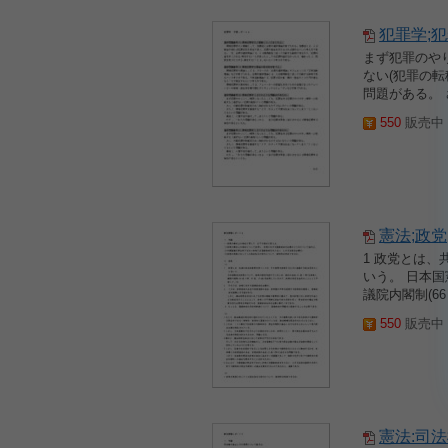
犯罪学;
まず犯罪のや
ない(犯罪の
問題がある。 
550
販売中 2
憲法;政党
1 政党とは
いう。 日本国
議院内閣制(66
550
販売中 2
憲法:司