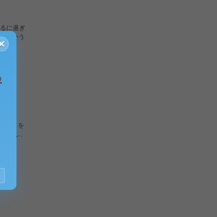
るに過ぎ
いかという
×
成
のことを
を保障し、