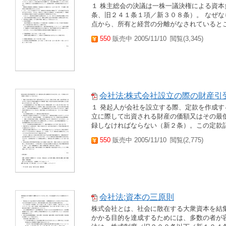
１ 株主総会の決議は一株一議決権による資本
条、旧２４１条１項／新３０８条）。 なぜ
点から、所有と経営の分離がなされているとこ
550
販売中 2005/11/10
閲覧(3,345)
会社法:株式会社設立の際の財産引
１ 発起人が会社を設立する際、定款を作成
立に際して出資される財産の価額又はその最
録しなければならない（新２条）。この定款記
550
販売中 2005/11/10
閲覧(2,775)
会社法:資本の三原則
株式会社とは、社会に散在する大衆資本を結
かかる目的を達成するためには、多数の者が