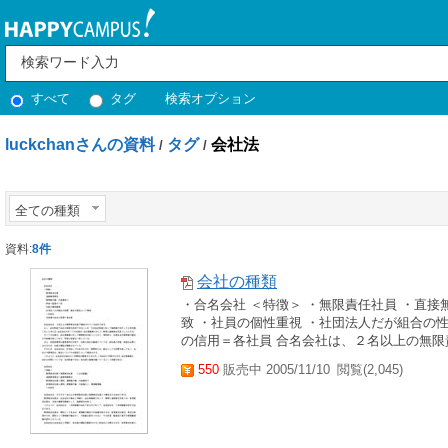
すべて
タグ
検索オプション
luckchanさんの資料
タグ
会社法
/
/
全ての種類
資料:
8件
会社の種類
・合名会社 ＜特徴＞ ・無限責任社員 ・直接
致 ・社員の個性重視 ・社団法人だが組合の
の信用＝各社員 合名会社は、２名以上の無限責
550
販売中 2005/11/10
閲覧(2,045)