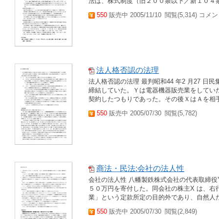
法は、株式制度（旧２００条以下／新１０４条
550
販売中 2005/11/10
閲覧(5,314) コメン
法人格否認の法理
法人格否認の法理 最判昭和44 年2 月27 日民
締結していた。Ｙは電器機器販売業をしてい
契約したつもりであった。その後ＸはＡを相手
550
販売中 2005/07/30
閲覧(5,782)
商法・民法:会社の法人性
会社の法人性 八幡製鉄株式会社の代表取締役
５０万円を寄付した。同会社の株主X は、右
業」という定款所定の目的外であり、自然人た
550
販売中 2005/07/30
閲覧(2,849)