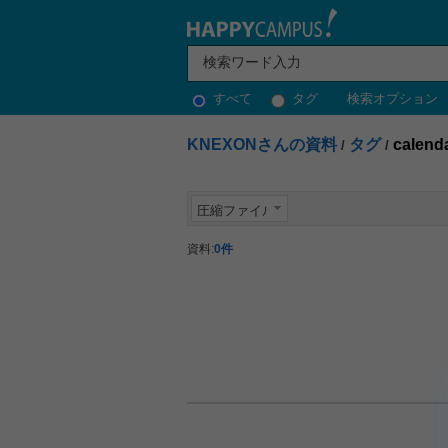
すべて
タグ
検索オプション
KNEXONさんの資料
タグ
calend
/
/
圧縮ファイル
資料:
0件