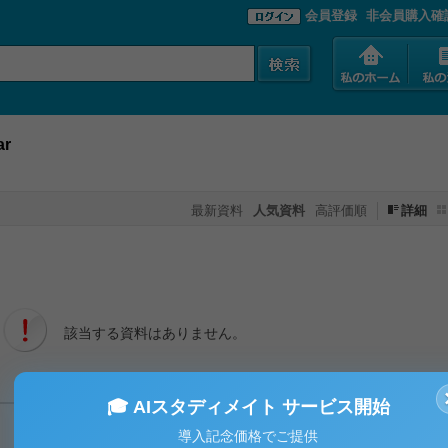
会員登録
非会員購入確
ar
最新資料
人気資料
高評価順
詳細
該当する資料はありません。
🎓 AIスタディメイト サービス開始
導入記念価格でご提供