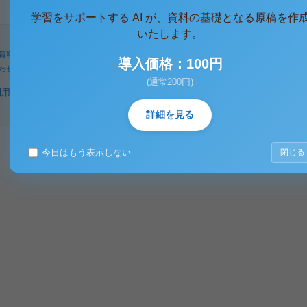
学習をサポートする AI が、資料の基礎となる原稿を作
いたします。
資料
人気タグ
パワーユーザー
検索
導入価格：100円
わせ
著作権に関するご意見
(通常200円)
利用規約
プライバシーポリシー
著作権規定
特定商取引法に基づく表示
詳細を見る
今日はもう表示しない
閉じる