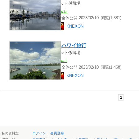
ヨット係留場
hawaii
全体公開 2023/02/10
閲覧(1,381)
KNEXON
ハワイ
旅行
ヨット係留場
hawaii
全体公開 2023/02/10
閲覧(1,468)
KNEXON
1
私の資料室
ログイン
会員登録