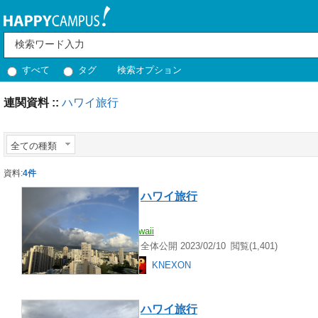
すべて
タグ
検索オプション
連関資料 ::
ハワイ旅行
全ての種類
資料:
4件
ハワイ
旅行
虹
hawaii
全体公開 2023/02/10
閲覧(1,401)
KNEXON
ハワイ
旅行