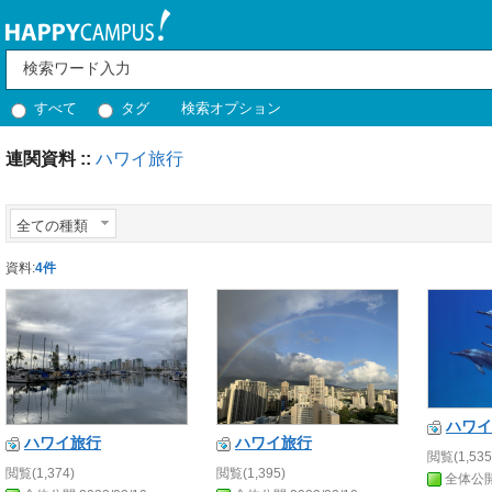
すべて
タグ
検索オプション
連関資料 ::
ハワイ旅行
全ての種類
資料:
4件
ハワイ
ハワイ
旅行
ハワイ
旅行
閲覧(1,535
閲覧(1,374)
閲覧(1,395)
全体公開 