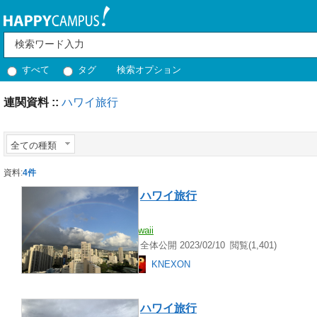
すべて
タグ
検索オプション
連関資料 ::
ハワイ旅行
全ての種類
資料:
4件
ハワイ
旅行
虹
hawaii
全体公開 2023/02/10
閲覧(1,401)
KNEXON
ハワイ
旅行