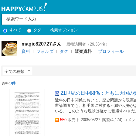
すべて
タグ
検索オプション
magic820727さん
累積訪問者（29,334名）
資料
フォルダ
タグ
販売資料
プロフィール
全ての種類
資料:
3件
21世紀の日中関係：ともに大国の
近年の日中関係において、歴史問題から現実
世論調査でも、相手国に対する不満や反発が
いる。 このような現状は確かに憂慮すべき
550
販売中 2005/05/27
閲覧(4,174) コメン