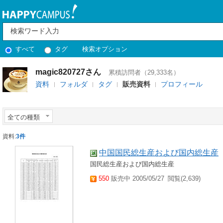
すべて
タグ
検索オプション
magic820727さん
累積訪問者（29,333名）
資料
フォルダ
タグ
販売資料
プロフィール
全ての種類
資料:
3件
中国国民総生産および国内総生産
国民総生産および国内総生産
550
販売中 2005/05/27
閲覧(2,639)