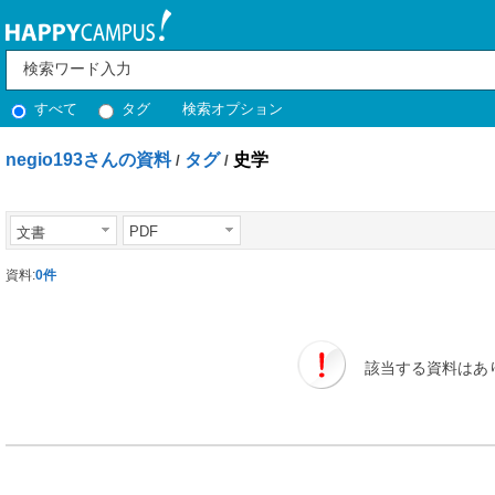
すべて
タグ
検索オプション
negio193さんの資料
タグ
史学
/
/
PDF
文書
資料:
0件
該当する資料はあ