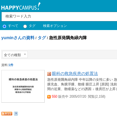
すべて
タグ
検索オプション
yuminさんの資料
タグ
急性原発隅角緑内障
/
/
全ての種類
資料:
1件
眼科の救急疾患の処置法
急性原発隅角緑内障 中年以降の女性に多い 急
膜充血、角膜浮腫、散瞳 眼圧上昇 [原因] 
間の近業、散瞳薬などの誘因 ↓ 後房圧が上昇し
550
販売中 2005/07/20
閲覧(2,158)