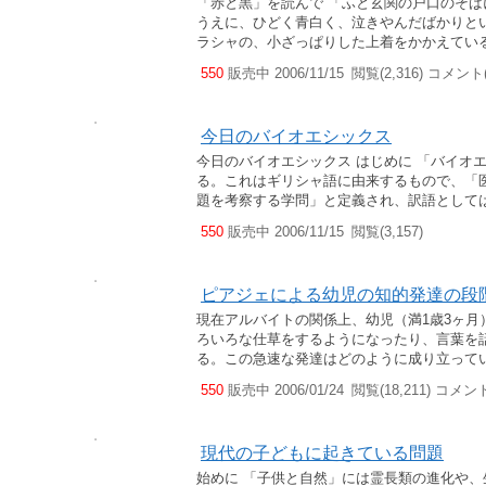
「赤と黒」を読んで 「ふと玄関の戸口のそ
うえに、ひどく青白く、泣きやんだばかりと
ラシャの、小ざっぱりした上着をかかえている
550
販売中 2006/11/15
閲覧(2,316) コメント(
今日のバイオエシックス
今日のバイオエシックス はじめに 「バイオ
る。これはギリシャ語に由来するもので、「
題を考察する学問」と定義され、訳語としては
550
販売中 2006/11/15
閲覧(3,157)
ピアジェによる幼児の知的発達の段
現在アルバイトの関係上、幼児（満1歳3ヶ
ろいろな仕草をするようになったり、言葉を
る。この急速な発達はどのように成り立ってい
550
販売中 2006/01/24
閲覧(18,211) コメント
現代の子どもに起きている問題
始めに 「子供と自然」には霊長類の進化や