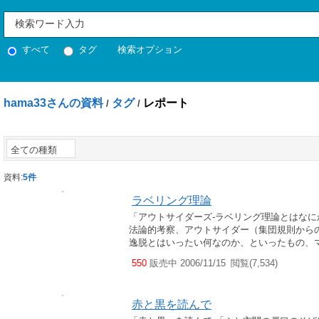
すべて
タグ
検索オプション
hama33さんの資料
タグ
レポート
/
/
全ての種類
資料:
5件
ラベリング理論
「アウトサイダーズ‐ラベリング理論とはなに
法論的考察、アウトサイダー（集団規則から
逸脱とはいったい何なのか、といったもの、マ
550
販売中 2006/11/15
閲覧(7,534)
赤と黒を読んで