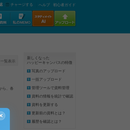
認
チャージする
へルプ
初心者ガイド
新しくなった
一覧表示
ハッピーキャンパスの特徴
写真のアップロード
一括アップロード
管理ツールで資料管理
から、各
資料の情報を統計で確認
資料を更新する
更新前の資料とは？
×
履歴を確認とは？