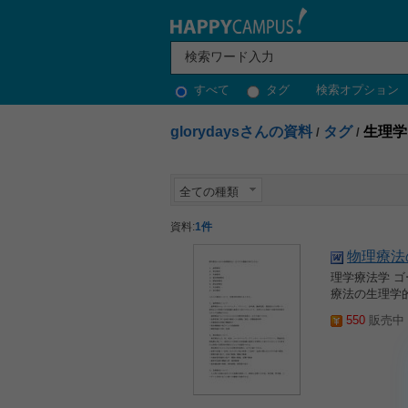
すべて
タグ
検索オプション
glorydaysさんの資料
タグ
生理学
/
/
全ての種類
資料:
1件
物理療法
理学療法学 
療法の生理学
550
販売中 2