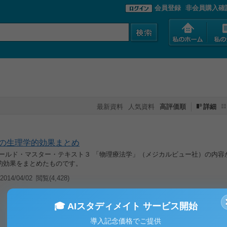
会員登録
非会員購入確
最新資料
人気資料
高評価順
詳細
の生理学的効果まとめ
ゴールド・マスター・テキスト３ 「物理療法学」（メジカルビュー社）の内容
的効果をまとめたものです。
014/04/02
閲覧(4,428)
🎓 AIスタディメイト サービス開始
導入記念価格でご提供