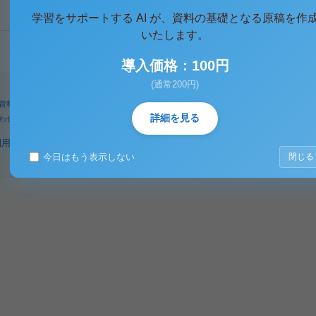
学習をサポートする AI が、資料の基礎となる原稿を作
いたします。
導入価格：100円
(通常200円)
資料
人気タグ
パワーユーザー
検索
詳細を見る
わせ
著作権に関するご意見
利用規約
プライバシーポリシー
著作権規定
特定商取引法に基づく表示
今日はもう表示しない
閉じる