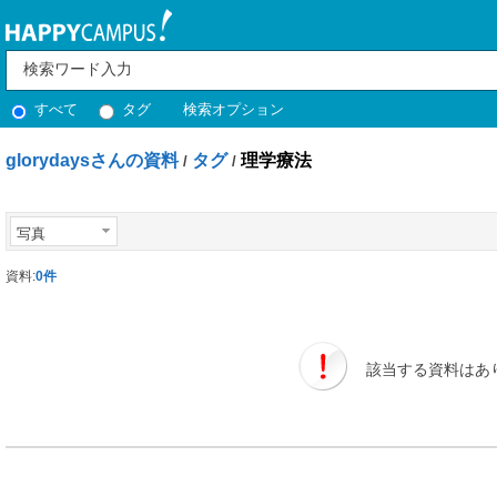
すべて
タグ
検索オプション
glorydaysさんの資料
タグ
理学療法
/
/
写真
資料:
0件
該当する資料はあ