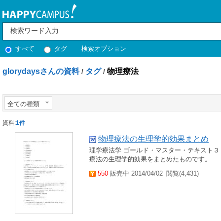
すべて
タグ
検索オプション
glorydaysさんの資料
タグ
物理療法
/
/
全ての種類
資料:
1件
物理療法の生理学的効果まとめ
理学療法学 ゴールド・マスター・テキスト３
療法の生理学的効果をまとめたものです。
550
販売中 2014/04/02
閲覧(4,431)