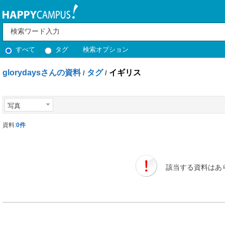
すべて
タグ
検索オプション
glorydaysさんの資料
タグ
イギリス
/
/
写真
資料:
0件
該当する資料はあ