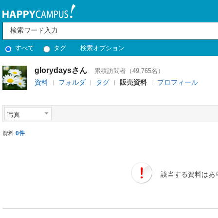
すべて
タグ
検索オプション
glorydaysさん
累積訪問者（49,765名）
資料
フォルダ
タグ
販売資料
プロフィール
写真
資料:
0件
該当する資料はあ