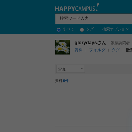
すべて
タグ
検索オプション
glorydaysさん
累積訪問者（4
資料
フォルダ
タグ
販
写真
資料:
0件