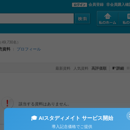
会員登録
非会員購入確
9,730名）
売資料
プロフィール
最新資料
人気資料
高評価順
詳細
該当する資料はありません。
🎓 AIスタディメイト サービス開始
導入記念価格でご提供