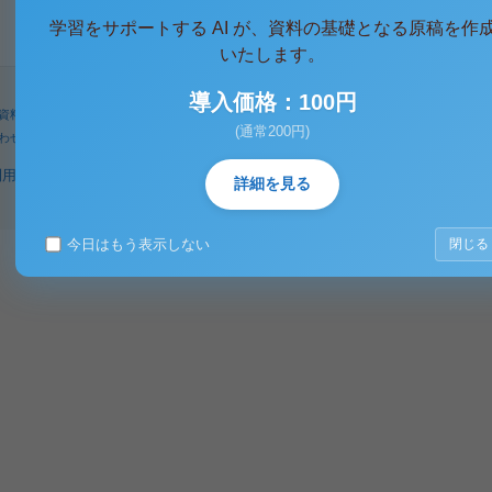
学習をサポートする AI が、資料の基礎となる原稿を作
いたします。
導入価格：100円
資料
人気タグ
パワーユーザー
検索
(通常200円)
わせ
著作権に関するご意見
利用規約
プライバシーポリシー
著作権規定
特定商取引法に基づく表示
詳細を見る
今日はもう表示しない
閉じる