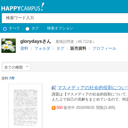
すべて
タグ
検索オプション
glorydaysさん
累積訪問者（49,712名）
資料
フォルダ
タグ
販売資料
プロフィール
全ての種類
資料:
7件
マスメディアの社会的役割につい
課題は【マスメディアの社会的役割について
えた上で自己の見解をまとめているので、特
550
販売中 2016/09/20
閲覧(3,405)