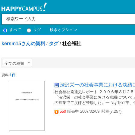
すべて
タグ
検索オプション
kersm15さんの資料
タグ
社会福祉
/
/
全ての種類
資料:
1件
渋沢栄一の社会事業における功績
社会福祉発達史レポート ２００６年８月２５
「渋沢栄一の社会事業における功績について」
の授業で二度ほど登場した。一つは1872年、伊
550
販売中 2007/02/09
閲覧(7,257)