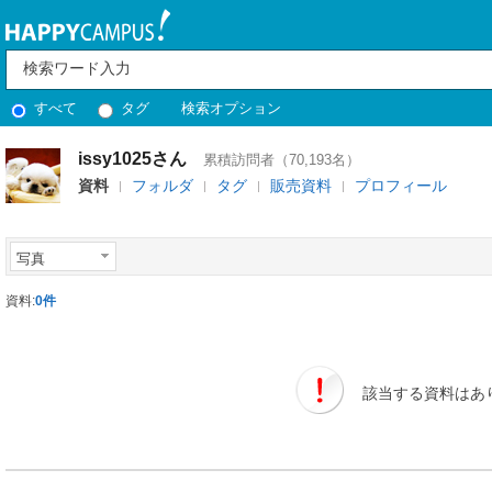
すべて
タグ
検索オプション
issy1025さん
累積訪問者（70,193名）
資料
フォルダ
タグ
販売資料
プロフィール
写真
資料:
0件
該当する資料はあ