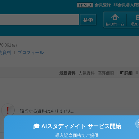
会員登録
非会員購入確
0,061名）
売資料
プロフィール
最新資料
人気資料
高評価順
詳細
該当する資料はありません。
🎓 AIスタディメイト サービス開始
導入記念価格でご提供