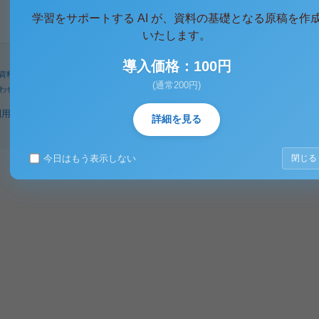
学習をサポートする AI が、資料の基礎となる原稿を作
いたします。
導入価格：100円
資料
人気タグ
パワーユーザー
検索
(通常200円)
わせ
著作権に関するご意見
利用規約
プライバシーポリシー
著作権規定
特定商取引法に基づく表示
詳細を見る
今日はもう表示しない
閉じる