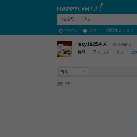
すべて
タグ
検索オプション
issy1025さん
累積訪問者（7
資料
フォルダ
タグ
販
写真
資料:
0件