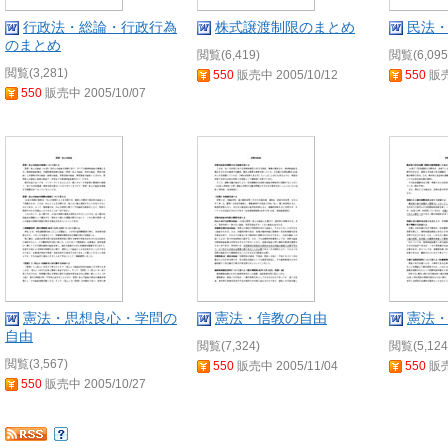
行政法・総論・行政行為
株式譲渡制限のまとめ
民法
のまとめ
閲覧(6,419)
閲覧(6,095
閲覧(3,281)
550
販売中 2005/10/12
550
販売
550
販売中 2005/10/07
憲法・思想良心・学問の
憲法・信教の自由
憲法
自由
閲覧(7,324)
閲覧(5,124
閲覧(3,567)
550
販売中 2005/11/04
550
販売
550
販売中 2005/10/27