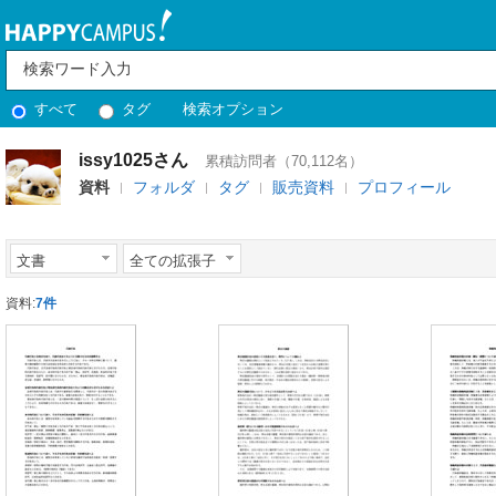
すべて
タグ
検索オプション
issy1025さん
累積訪問者（70,112名）
資料
フォルダ
タグ
販売資料
プロフィール
文書
全ての拡張子
資料:
7件