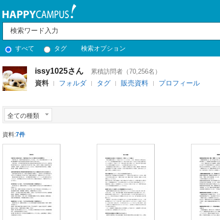
すべて
タグ
検索オプション
issy1025さん
累積訪問者（70,256名）
資料
フォルダ
タグ
販売資料
プロフィール
全ての種類
資料:
7件