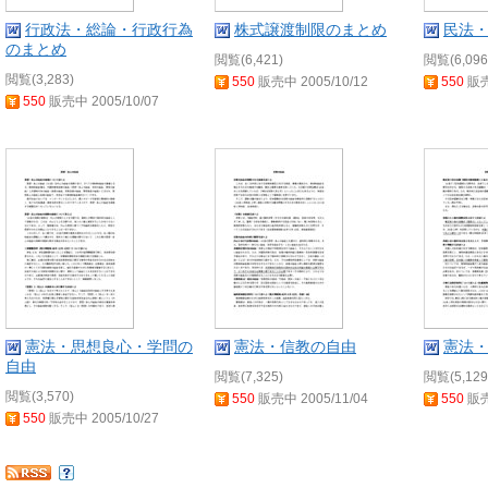
行政法・総論・行政行為
株式譲渡制限のまとめ
民法
のまとめ
閲覧(6,421)
閲覧(6,096
閲覧(3,283)
550
販売中 2005/10/12
550
販売
550
販売中 2005/10/07
憲法・思想良心・学問の
憲法・信教の自由
憲法
自由
閲覧(7,325)
閲覧(5,129
閲覧(3,570)
550
販売中 2005/11/04
550
販売
550
販売中 2005/10/27